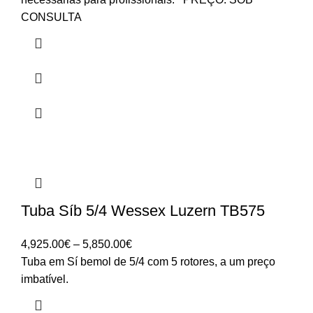
CONSULTA
Tuba Síb 5/4 Wessex Luzern TB575
Price
4,925.00
€
–
5,850.00
€
range:
Tuba em Sí bemol de 5/4 com 5 rotores, a um preço
4,925.00€
imbatível.
through