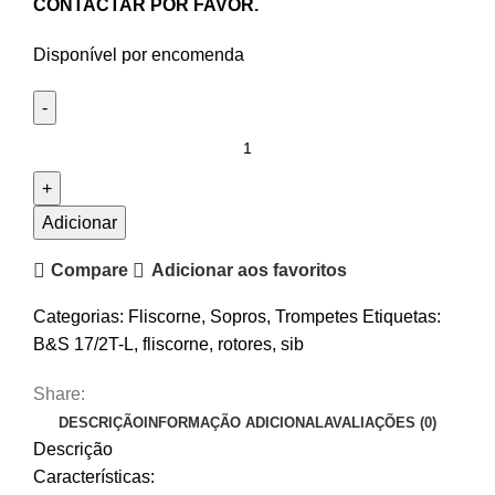
CONTACTAR POR FAVOR.
Disponível por encomenda
Quantidade
de
Fliscorne
Síb
Adicionar
Rotores
Compare
Adicionar aos favoritos
B&S
17/2T-
Categorias:
Fliscorne
,
Sopros
,
Trompetes
Etiquetas:
L
B&S 17/2T-L
,
fliscorne
,
rotores
,
sib
Share:
DESCRIÇÃO
INFORMAÇÃO ADICIONAL
AVALIAÇÕES (0)
Descrição
Características: