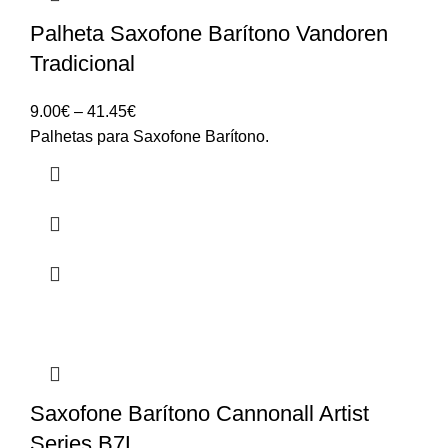
Palheta Saxofone Barítono Vandoren
Tradicional
Price
9.00
€
–
41.45
€
range:
Palhetas para Saxofone Barítono.
9.00€
through
41.45€
Saxofone Barítono Cannonall Artist
Series B7L