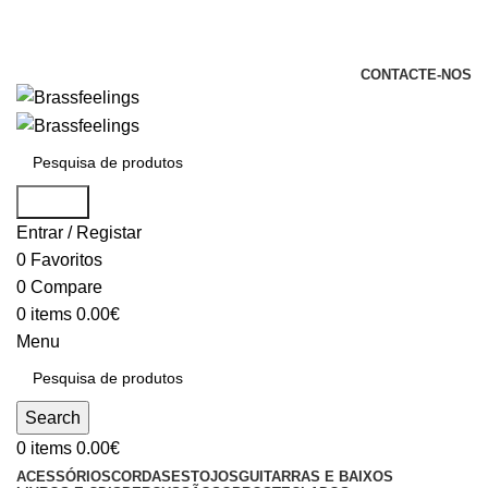
+351 969 068 051 / +351 937 808 404 /
info@brassfeelings.pt
CONTACTE-NOS
Search
Entrar / Registar
0
Favoritos
0
Compare
0
items
0.00
€
Menu
Search
0
items
0.00
€
ACESSÓRIOS
CORDAS
ESTOJOS
GUITARRAS E BAIXOS