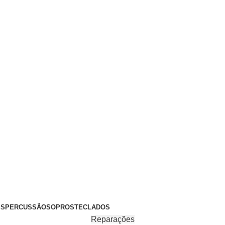
+351 969 068 051 / +351 937 808 404 / info@brassfeelings.p
’S
PERCUSSÃO
SOPROS
TECLADOS
Reparações