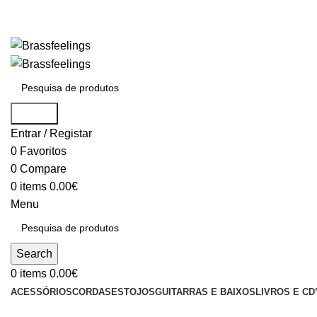
Search
Entrar / Registar
0
Favoritos
0
Compare
0
items
0.00
€
Menu
Search
0
items
0.00
€
ACESSÓRIOS
CORDAS
ESTOJOS
GUITARRAS E BAIXOS
LIVROS E CD