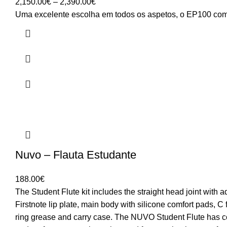
Price
2,150.00
€
–
2,390.00
€
range:
Uma excelente escolha em todos os aspetos, o EP100 combi
2,150.00€
through
2,390.00€
Nuvo – Flauta Estudante
188.00
€
The Student Flute kit includes the straight head joint with 
Firstnote lip plate, main body with silicone comfort pads, C f
ring grease and carry case. The NUVO Student Flute has c