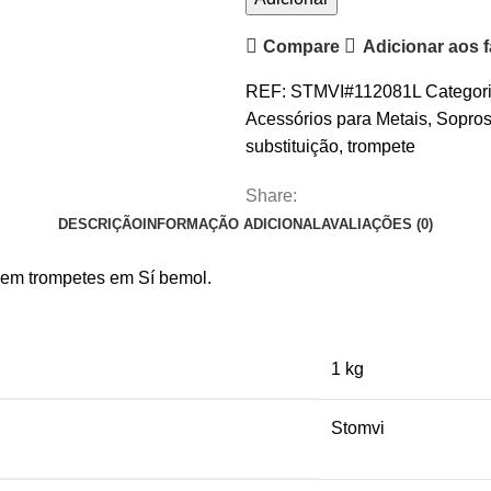
de
Compare
Adicionar aos f
Guias
de
REF:
STMVI#112081L
Categori
Pistão
Acessórios para Metais
,
Sopro
de
substituição
,
trompete
Trompete
Stomvi
Share:
Dynasound
DESCRIÇÃO
INFORMAÇÃO ADICIONAL
AVALIAÇÕES (0)
r em trompetes em Sí bemol.
1 kg
Stomvi