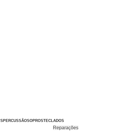
+351 969 068 051 / +351 937 808 404 / info@brassfeelings.p
’S
PERCUSSÃO
SOPROS
TECLADOS
Reparações