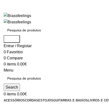
Search
Entrar / Registar
0
Favoritos
0
Compare
0
items
0.00
€
Menu
Search
0
items
0.00
€
ACESSÓRIOS
CORDAS
ESTOJOS
GUITARRAS E BAIXOS
LIVROS E CD