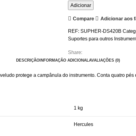
Quantidade
Adicionar
de
Compare
Adicionar aos f
Suporte
Dobrável
REF:
SUPHER-DS420B
Categ
para
Suportes para outros Instrumen
Trombone
Hercules
Share:
Travlite
DESCRIÇÃO
INFORMAÇÃO ADICIONAL
AVALIAÇÕES (0)
DS420B
 veludo protege a campânula do instrumento. Conta quatro pés
1 kg
Hercules