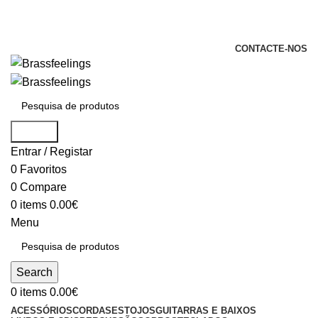
+351 969 068 051 / +351 937 808 404 /
info@brassfeelings.pt
CONTACTE-NOS
Search
Entrar / Registar
0
Favoritos
0
Compare
0
items
0.00
€
Menu
Search
0
items
0.00
€
ACESSÓRIOS
CORDAS
ESTOJOS
GUITARRAS E BAIXOS