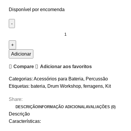
Disponível por encomenda
Quantidade
de
Kit
de
Adicionar
hardware
Compare
Adicionar aos favoritos
Bateria
DW
Categorias:
Acessórios para Bateria
,
Percussão
800
Etiquetas:
bateria
,
Drum Workshop
,
ferragens
,
Kit
Series
Share:
DESCRIÇÃO
INFORMAÇÃO ADICIONAL
AVALIAÇÕES (0)
Descrição
Características: