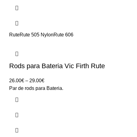
Rute
Rute 505 Nylon
Rute 606
Rods para Bateria Vic Firth Rute
Price
26.00
€
–
29.00
€
range:
Par de rods para Bateria.
26.00€
through
29.00€