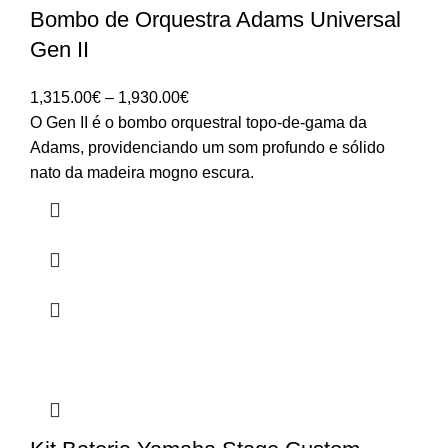
Bombo de Orquestra Adams Universal
Gen II
Price
1,315.00
€
–
1,930.00
€
range:
O Gen II é o bombo orquestral topo-de-gama da
1,315.00€
Adams, providenciando um som profundo e sólido
through
nato da madeira mogno escura.
1,930.00€