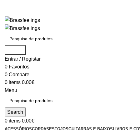
Search
Entrar / Registar
0
Favoritos
0
Compare
0
items
0.00
€
Menu
Search
0
items
0.00
€
ACESSÓRIOS
CORDAS
ESTOJOS
GUITARRAS E BAIXOS
LIVROS E CD