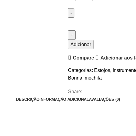
Quantidade
de
Mochila
Dupla
Adicionar
para
Compare
Adicionar aos f
Clarinete
Marcus
Categorias:
Estojos
,
Instrument
Bonna
Bonna
,
mochila
MB-
08N
Share:
DESCRIÇÃO
INFORMAÇÃO ADICIONAL
AVALIAÇÕES (0)