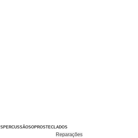
+351 969 068 051 / +351 937 808 404 / info@brassfeelings.p
’S
PERCUSSÃO
SOPROS
TECLADOS
Reparações