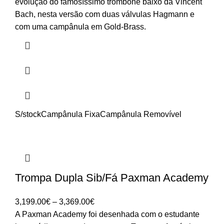
evolução do famosíssimo trombone baixo da Vincent
Bach, nesta versão com duas válvulas Hagmann e
com uma campânula em Gold-Brass.
S/stock
Campânula Fixa
Campânula Removível
Trompa Dupla Sib/Fá Paxman Academy
Price
3,199.00
€
–
3,369.00
€
range:
A Paxman Academy foi desenhada com o estudante