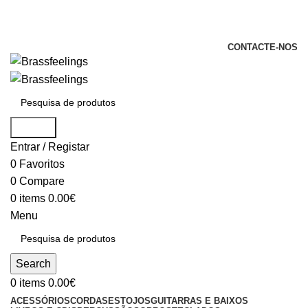
+351 969 068 051 / +351 937 808 404 /
info@brassfeelings.pt
CONTACTE-NOS
Search
Entrar / Registar
0
Favoritos
0
Compare
0
items
0.00
€
Menu
Search
0
items
0.00
€
ACESSÓRIOS
CORDAS
ESTOJOS
GUITARRAS E BAIXOS