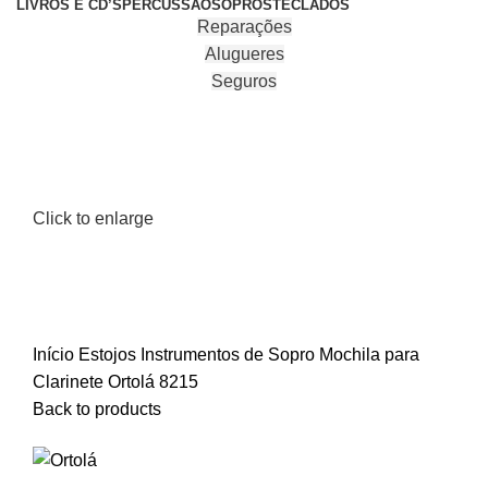
LIVROS E CD’S
PERCUSSÃO
SOPROS
TECLADOS
Reparações
Alugueres
Seguros
Click to enlarge
Início
Estojos
Instrumentos de Sopro
Mochila para
Clarinete Ortolá 8215
Back to products