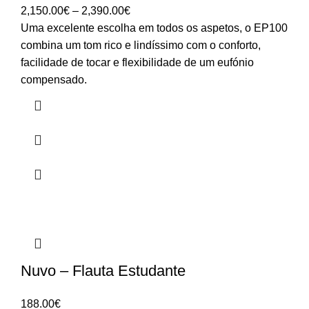
Price
2,150.00
€
–
2,390.00
€
range:
Uma excelente escolha em todos os aspetos, o EP100
2,150.00€
combina um tom rico e lindíssimo com o conforto,
through
facilidade de tocar e flexibilidade de um eufónio
2,390.00€
compensado.
Nuvo – Flauta Estudante
188.00
€