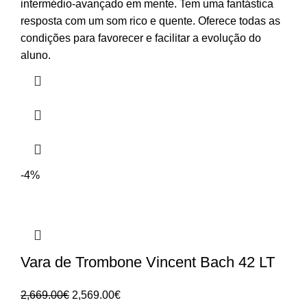
3,199.00€
intermédio-avançado em mente. Tem uma fantástica
through
resposta com um som rico e quente. Oferece todas as
3,369.00€
condições para favorecer e facilitar a evolução do
aluno.
-4%
Vara de Trombone Vincent Bach 42 LT
O
O
2,669.00
€
2,569.00
€