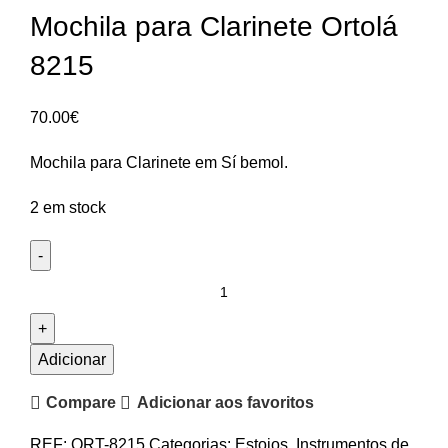
Mochila para Clarinete Ortolá
8215
70.00
€
Mochila para Clarinete em Sí bemol.
2 em stock
Quantidade
de
Mochila
para
Adicionar
Clarinete
Compare
Adicionar aos favoritos
Ortolá
8215
REF:
ORT-8215
Categorias:
Estojos
,
Instrumentos de