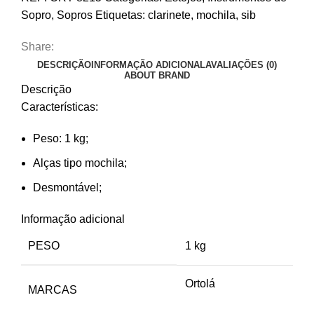
Sopro
,
Sopros
Etiquetas:
clarinete
,
mochila
,
sib
Share:
DESCRIÇÃO
INFORMAÇÃO ADICIONAL
AVALIAÇÕES (0)
ABOUT BRAND
Descrição
Características:
Peso: 1 kg;
Alças tipo mochila;
Desmontável;
Informação adicional
PESO
1 kg
Ortolá
MARCAS