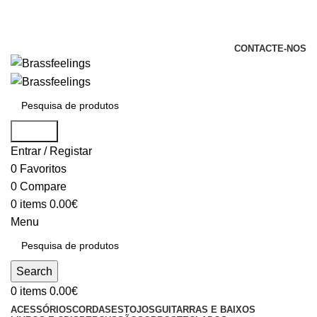
+351 969 068 051 / +351 937 808 404 /
info@brassfeelings.pt
CONTACTE-NOS
Search
Entrar / Registar
0
Favoritos
0
Compare
0
items
0.00
€
Menu
Search
0
items
0.00
€
ACESSÓRIOS
CORDAS
ESTOJOS
GUITARRAS E BAIXOS