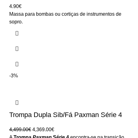
4.90
€
Massa para bombas ou cortiças de instrumentos de
sopro.
-3%
Trompa Dupla Sib/Fá Paxman Série 4
O
O
4,499.00
€
4,369.00
€
preço
preço
A
Trompa
Paxman
Série 4
encontra-se na transição