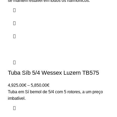
se mantém estável em todos os harmónicos.
Tuba Síb 5/4 Wessex Luzern TB575
Price
4,925.00
€
–
5,850.00
€
range:
Tuba em Sí bemol de 5/4 com 5 rotores, a um preço
4,925.00€
imbatível.
through
5,850.00€