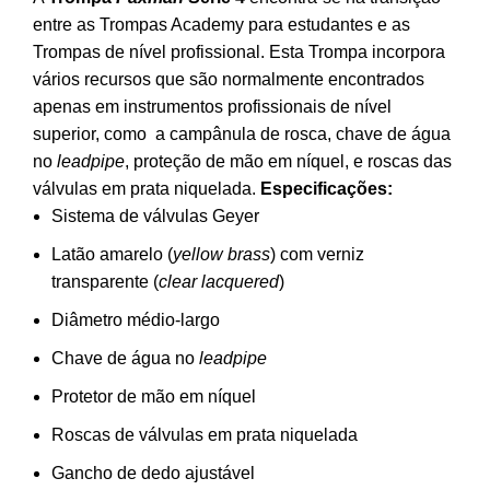
original
atual
entre as Trompas Academy para estudantes e as
era:
é:
Trompas de nível profissional. Esta Trompa incorpora
4,499.00€.
4,369.00€.
vários recursos que são normalmente encontrados
apenas em instrumentos profissionais de nível
superior, como a campânula de rosca, chave de água
no
leadpipe
, proteção de mão em níquel, e roscas das
válvulas em prata niquelada.
Especificações:
Sistema de válvulas Geyer
Latão amarelo (
yellow brass
) com verniz
transparente (
clear lacquered
)
Diâmetro médio-largo
Chave de água no
leadpipe
Protetor de mão em níquel
Roscas de válvulas em prata niquelada
Gancho de dedo ajustável