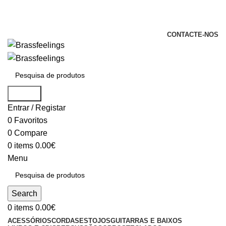
+351 969 068 051 / +351 937 808 404 /
info@brassfeelings.pt
CONTACTE-NOS
Search
Entrar / Registar
0
Favoritos
0
Compare
0
items
0.00
€
Menu
Search
0
items
0.00
€
ACESSÓRIOS
CORDAS
ESTOJOS
GUITARRAS E BAIXOS