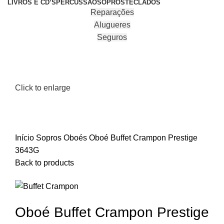
LIVROS E CD’S
PERCUSSÃO
SOPROS
TECLADOS
Reparações
Alugueres
Seguros
Click to enlarge
Início
Sopros
Oboés
Oboé Buffet Crampon Prestige
3643G
Back to products
Oboé Buffet Crampon Prestige