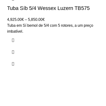
Tuba Síb 5/4 Wessex Luzern TB575
Price
4,925.00
€
–
5,850.00
€
range:
Tuba em Sí bemol de 5/4 com 5 rotores, a um preço
4,925.00€
imbatível.
through
5,850.00€
HORÁRIO
UTILIZADOR
Segunda a Sexta-Feira
Entrar
🕒 14:30h - 18:30h
Registar