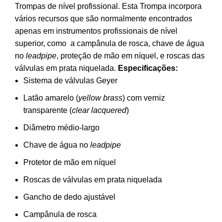
era:
é:
Trompas de nível profissional. Esta Trompa incorpora
4,499.00€.
4,369.00€.
vários recursos que são normalmente encontrados
apenas em instrumentos profissionais de nível
superior, como a campânula de rosca, chave de água
no
leadpipe
, proteção de mão em níquel, e roscas das
válvulas em prata niquelada.
Especificações:
Sistema de válvulas Geyer
Latão amarelo (
yellow brass
) com verniz
transparente (
clear lacquered
)
Diâmetro médio-largo
Chave de água no
leadpipe
Protetor de mão em níquel
Roscas de válvulas em prata niquelada
Gancho de dedo ajustável
Campânula de rosca