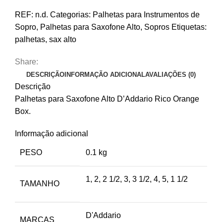
Rico
REF:
n.d.
Categorias:
Palhetas para Instrumentos de
Orange
Sopro
,
Palhetas para Saxofone Alto
,
Sopros
Etiquetas:
Box
palhetas
,
sax alto
Share:
DESCRIÇÃO
INFORMAÇÃO ADICIONAL
AVALIAÇÕES (0)
Descrição
Palhetas para Saxofone Alto D’Addario Rico Orange
Box.
Informação adicional
PESO
0.1 kg
1, 2, 2 1/2, 3, 3 1/2, 4, 5, 1 1/2
TAMANHO
D'Addario
MARCAS