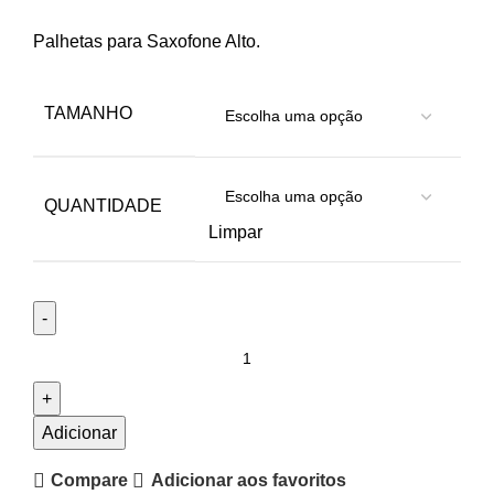
Palhetas para Saxofone Alto.
TAMANHO
QUANTIDADE
Limpar
Quantidade
de
Palheta
Saxofone
Adicionar
Alto
Compare
Adicionar aos favoritos
D'Addario