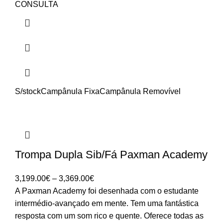
CONSULTA
S/stock
Campânula Fixa
Campânula Removível
Trompa Dupla Sib/Fá Paxman Academy
Price
3,199.00
€
–
3,369.00
€
range:
A Paxman Academy foi desenhada com o estudante
3,199.00€
intermédio-avançado em mente. Tem uma fantástica
through
resposta com um som rico e quente. Oferece todas as