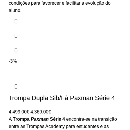
3,369.00€
condições para favorecer e facilitar a evolução do
aluno.
-3%
Trompa Dupla Sib/Fá Paxman Série 4
O
O
4,499.00
€
4,369.00
€
preço
preço
A
Trompa
Paxman
Série 4
encontra-se na transição
original
atual
entre as Trompas Academy para estudantes e as