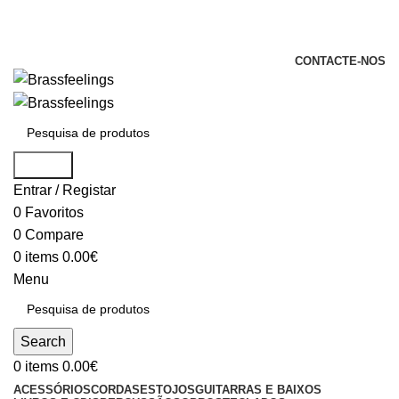
+351 969 068 051 / +351 937 808 404 /
info@brassfeelings.pt
CONTACTE-NOS
Search
Entrar / Registar
0
Favoritos
0
Compare
0
items
0.00
€
Menu
Search
0
items
0.00
€
ACESSÓRIOS
CORDAS
ESTOJOS
GUITARRAS E BAIXOS