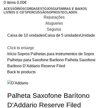
0
items
0.00
€
ACESSÓRIOS
CORDAS
ESTOJOS
GUITARRAS E BAIXOS
LIVROS E CD’S
PERCUSSÃO
SOPROS
TECLADOS
Reparações
Alugueres
Seguros
Caixa de 10 unidades
Caixa de 5 unidades
Unidade
Click to enlarge
Início
Sopros
Palhetas para Instrumentos de Sopro
Palhetas para Saxofone Barítono
Palheta Saxofone
Barítono D’Addario Reserve Filed
Back to products
Palheta Saxofone Barítono
D’Addario Reserve Filed