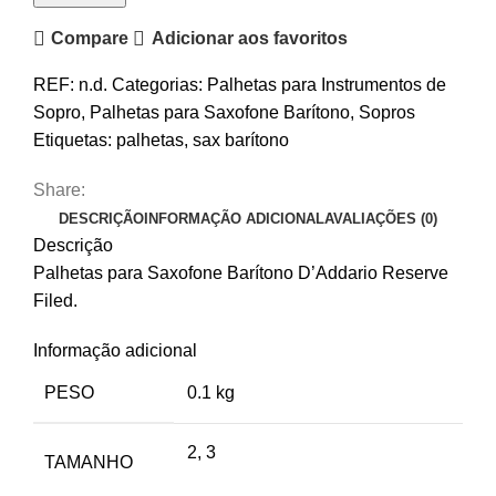
Barítono
Compare
Adicionar aos favoritos
D'Addario
Reserve
REF:
n.d.
Categorias:
Palhetas para Instrumentos de
Filed
Sopro
,
Palhetas para Saxofone Barítono
,
Sopros
Etiquetas:
palhetas
,
sax barítono
Share:
DESCRIÇÃO
INFORMAÇÃO ADICIONAL
AVALIAÇÕES (0)
Descrição
Palhetas para Saxofone Barítono D’Addario Reserve
Filed.
Informação adicional
PESO
0.1 kg
2, 3
TAMANHO