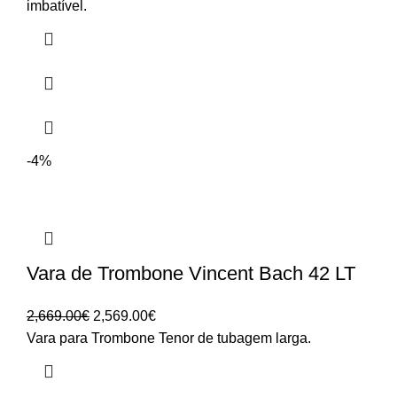
4,925.00€
imbatível.
through
5,850.00€
-4%
Vara de Trombone Vincent Bach 42 LT
O
O
2,669.00
€
2,569.00
€
preço
preço
Vara para Trombone Tenor de tubagem larga.
original
atual
era:
é: