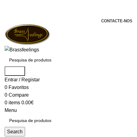
+351 969 068 051 / +351 937 808 404 /
info@brassfeelings.pt
CONTACTE-NOS
Search
Entrar / Registar
0
Favoritos
0
Compare
0
items
0.00
€
Menu
Search