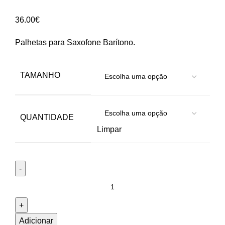
36.00
€
Palhetas para Saxofone Barítono.
TAMANHO
QUANTIDADE
Limpar
Quantidade
de
Palheta
Saxofone
Adicionar