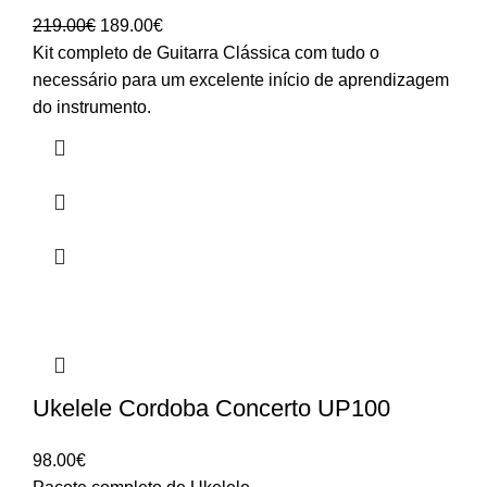
O
O
219.00
€
189.00
€
preço
preço
Kit completo de Guitarra Clássica com tudo o
original
atual
necessário para um excelente início de aprendizagem
era:
é:
do instrumento.
219.00€.
189.00€.
Ukelele Cordoba Concerto UP100
98.00
€