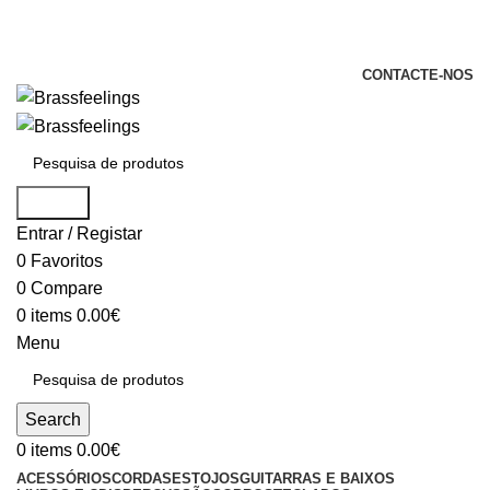
+351 969 068 051 / +351 937 808 404 /
info@brassfeelings.pt
CONTACTE-NOS
Search
Entrar / Registar
0
Favoritos
0
Compare
0
items
0.00
€
Menu
Search
0
items
0.00
€
ACESSÓRIOS
CORDAS
ESTOJOS
GUITARRAS E BAIXOS