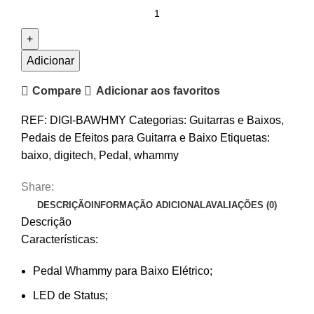
Quantidade
de
Pedal
de
Adicionar
Efeitos
Compare
Adicionar aos favoritos
Digitech
Bass
REF:
DIGI-BAWHMY
Categorias:
Guitarras e Baixos
,
Whammy
Pedais de Efeitos para Guitarra e Baixo
Etiquetas:
baixo
,
digitech
,
Pedal
,
whammy
Share:
DESCRIÇÃO
INFORMAÇÃO ADICIONAL
AVALIAÇÕES (0)
Descrição
Características:
Pedal Whammy para Baixo Elétrico;
LED de Status;