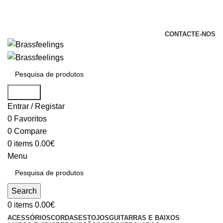
+351 969 068 051 / +351 937 808 404 /
info@brassfeelings.pt
CONTACTE-NOS
Search
Entrar / Registar
0
Favoritos
0
Compare
0
items
0.00
€
Menu
Search
0
items
0.00
€
ACESSÓRIOS
CORDAS
ESTOJOS
GUITARRAS E BAIXOS