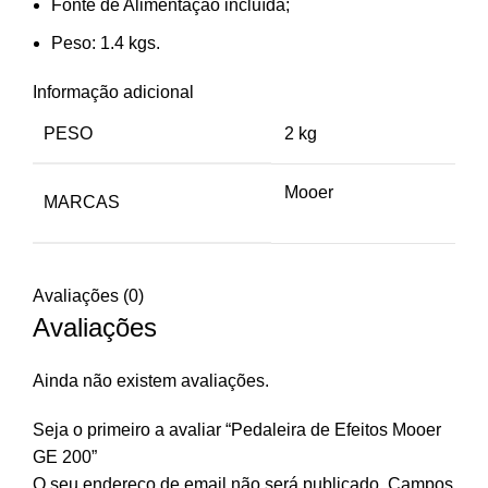
Fonte de Alimentação incluída;
Peso: 1.4 kgs.
Informação adicional
PESO
2 kg
Mooer
MARCAS
Avaliações (0)
Avaliações
Ainda não existem avaliações.
Seja o primeiro a avaliar “Pedaleira de Efeitos Mooer
GE 200”
O seu endereço de email não será publicado.
Campos