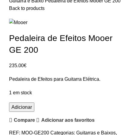
Guitarra e Baixo
Pedaleira de Efeitos Mooer GE 200
Back to products
Pedaleira de Efeitos Mooer
GE 200
235.00
€
Pedaleira de Efeitos para Guitarra Elétrica.
1 em stock
Quantidade
Adicionar
de
Compare
Adicionar aos favoritos
Pedaleira
de
REF:
MOO-GE200
Categorias:
Guitarras e Baixos
,