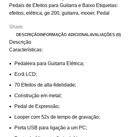
Efeitos
Pedais de Efeitos para Guitarra e Baixo
Etiquetas:
Mooer
efeitos
,
elétrica
,
ge 200
,
guitarra
,
mooer
,
Pedal
GE
200
Share:
DESCRIÇÃO
INFORMAÇÃO ADICIONAL
AVALIAÇÕES (0)
Descrição
Características:
Pedaleira para Guitarra Elétrica;
Ecrã LCD;
70 Efeitos de alta-fidelidade;
Construção em metal;
Pedal de Expressão;
Looper com 52s de tempo de gravação;
Porta USB para ligação a um PC;