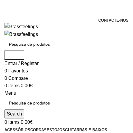
+351 969 068 051 / +351 937 808 404 /
info@brassfeelings.pt
CONTACTE-NOS
Search
Entrar / Registar
0
Favoritos
0
Compare
0
items
0.00
€
Menu
Search
0
items
0.00
€
ACESSÓRIOS
CORDAS
ESTOJOS
GUITARRAS E BAIXOS