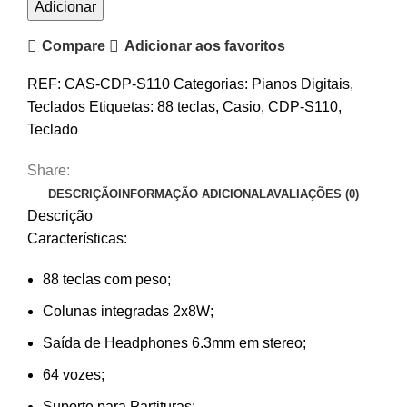
Quantidade
Adicionar
de
Compare
Adicionar aos favoritos
Piano
Digital
REF:
CAS-CDP-S110
Categorias:
Pianos Digitais
,
Casio
Teclados
Etiquetas:
88 teclas
,
Casio
,
CDP-S110
,
CDP-
Teclado
S110
-
Share:
C/
DESCRIÇÃO
INFORMAÇÃO ADICIONAL
AVALIAÇÕES (0)
banco
Descrição
incluido
Características:
88 teclas com peso;
Colunas integradas 2x8W;
Saída de Headphones 6.3mm em stereo;
64 vozes;
Suporte para Partituras;