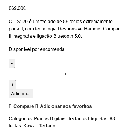
869.00
€
O ES520 é um teclado de 88 teclas extremamente
portátil, com tecnologia Responsive Hammer Compact
II integrada e ligação Bluetooth 5.0.
Disponível por encomenda
Quantidade
de
Piano
Digital
Adicionar
Kawai
Compare
Adicionar aos favoritos
ES520
Categorias:
Pianos Digitais
,
Teclados
Etiquetas:
88
teclas
,
Kawai
,
Teclado