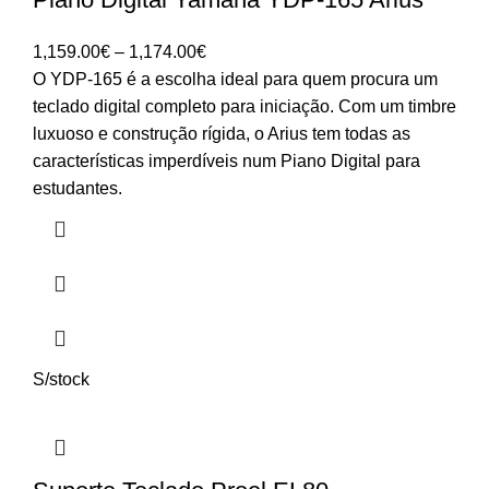
Price
1,159.00
€
–
1,174.00
€
range:
O YDP-165 é a escolha ideal para quem procura um
1,159.00€
teclado digital completo para iniciação. Com um timbre
through
luxuoso e construção rígida, o Arius tem todas as
1,174.00€
características imperdíveis num Piano Digital para
estudantes.
S/stock