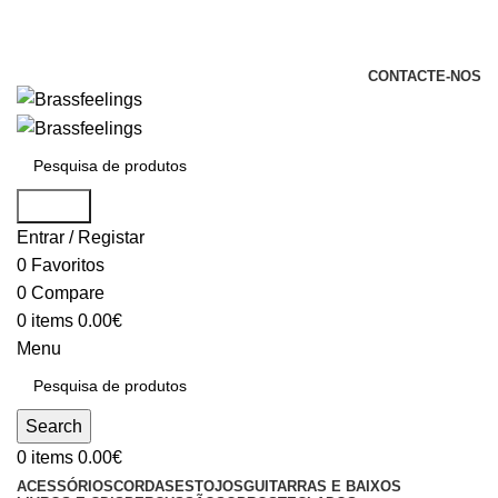
+351 969 068 051 / +351 937 808 404 /
info@brassfeelings.pt
CONTACTE-NOS
Search
Entrar / Registar
0
Favoritos
0
Compare
0
items
0.00
€
Menu
Search
0
items
0.00
€
ACESSÓRIOS
CORDAS
ESTOJOS
GUITARRAS E BAIXOS