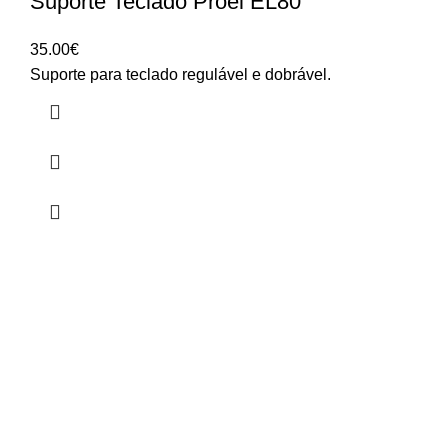
Suporte Teclado Proel EL80
35.00
€
Suporte para teclado regulável e dobrável.
HORÁRIO
UTILIZADOR
Segunda a Sexta-Feira
Entrar
🕒 14:30h - 18:30h
Registar
Encomendas
Lista de Desejos