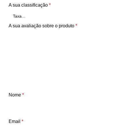
A sua classificação
*
A sua avaliação sobre o produto
*
Nome
*
Email
*