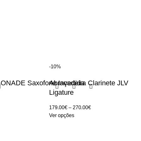
-10%
BONADE Saxofone Invertida
Abraçadeira Clarinete JLV
Ligature
ice
nge:
Price
179.00
€
–
270.00
€
.00€
range:
Ver opções
rough
179.00€
.00€
through
270.00€