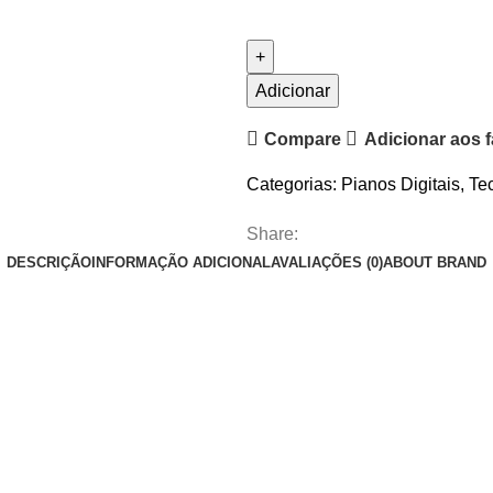
Quantidade
de
Piano
Digital
Adicionar
Yamaha
Compare
Adicionar aos f
PSR-
EW310
Categorias:
Pianos Digitais
,
Te
Share:
DESCRIÇÃO
INFORMAÇÃO ADICIONAL
AVALIAÇÕES (0)
ABOUT BRAND