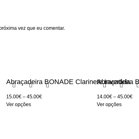
próxima vez que eu comentar.
Abraçadeira BONADE Clarinete Invertida
Abraçadeira 
Price
Pr
15.00
€
–
45.00
€
14.00
€
–
45.00
€
range:
ra
Ver opções
Ver opções
15.00€
14
through
th
45.00€
45