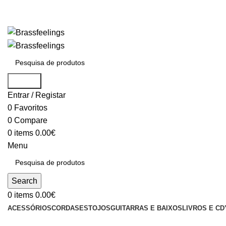
Search
Entrar / Registar
0
Favoritos
0
Compare
0
items
0.00
€
Menu
Search
0
items
0.00
€
ACESSÓRIOS
CORDAS
ESTOJOS
GUITARRAS E BAIXOS
LIVROS E CD