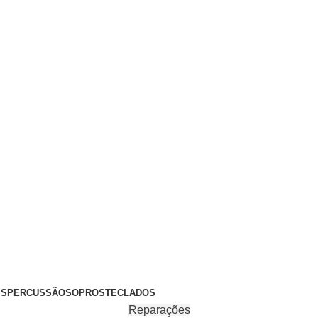
+351 969 068 051 / +351 937 808 404 / info@brassfeelings.p
’S
PERCUSSÃO
SOPROS
TECLADOS
Reparações