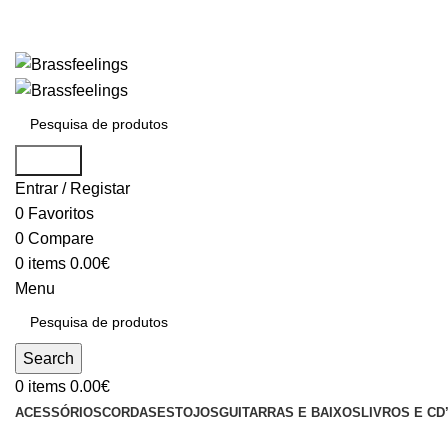
Search
Entrar / Registar
0
Favoritos
0
Compare
0
items
0.00
€
Menu
Search
0
items
0.00
€
ACESSÓRIOS
CORDAS
ESTOJOS
GUITARRAS E BAIXOS
LIVROS E CD