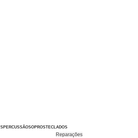
+351 969 068 051 / +351 937 808 404 / info@brassfeelings.p
’S
PERCUSSÃO
SOPROS
TECLADOS
Reparações