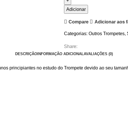
Pocket
Trumpet
Adicionar
MTP
Compare
Adicionar aos f
T-
210
Categorias:
Outros Trompetes
,
Série
II
Share:
DESCRIÇÃO
INFORMAÇÃO ADICIONAL
AVALIAÇÕES (0)
lunos principiantes no estudo do Trompete devido ao seu tama