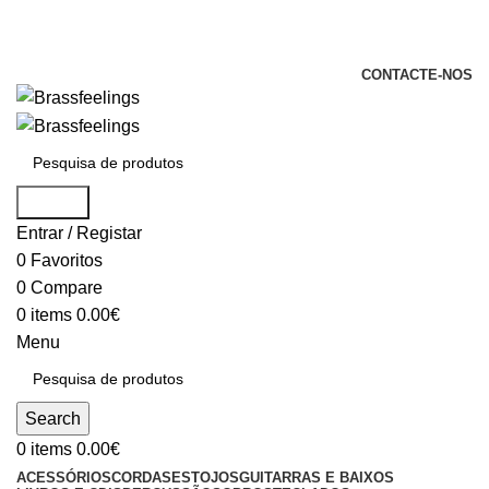
+351 969 068 051 / +351 937 808 404 /
info@brassfeelings.pt
CONTACTE-NOS
Search
Entrar / Registar
0
Favoritos
0
Compare
0
items
0.00
€
Menu
Search
0
items
0.00
€
ACESSÓRIOS
CORDAS
ESTOJOS
GUITARRAS E BAIXOS