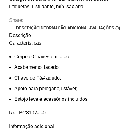
400
Etiquetas:
Estudante
,
míb
,
sax alto
BC8401-
4-
Share:
0
DESCRIÇÃO
INFORMAÇÃO ADICIONAL
AVALIAÇÕES (0)
Descrição
Características:
Corpo e Chaves em latão;
Acabamento: lacado;
Chave de Fá# agudo;
Apoio para polegar ajustável;
Estojo leve e acessórios incluídos.
Ref. BC8102-1-0
Informação adicional