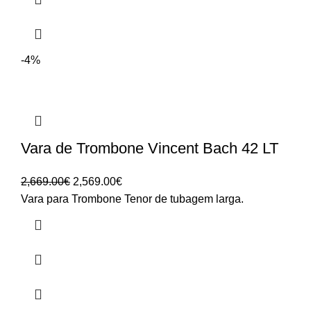
-4%
Vara de Trombone Vincent Bach 42 LT
O
O
2,669.00
€
2,569.00
€
preço
preço
Vara para Trombone Tenor de tubagem larga.
original
atual
era:
é:
2,669.00€.
2,569.00€.