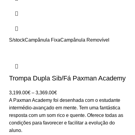
S/stock
Campânula Fixa
Campânula Removível
Trompa Dupla Sib/Fá Paxman Academy
Price
3,199.00
€
–
3,369.00
€
range:
A Paxman Academy foi desenhada com o estudante
3,199.00€
intermédio-avançado em mente. Tem uma fantástica
through
resposta com um som rico e quente. Oferece todas as
3,369.00€
condições para favorecer e facilitar a evolução do
aluno.