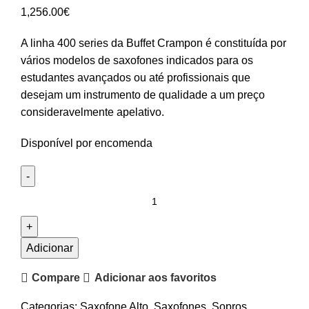
1,256.00
€
A linha 400 series da Buffet Crampon é constituída por
vários modelos de saxofones indicados para os
estudantes avançados ou até profissionais que
desejam um instrumento de qualidade a um preço
consideravelmente apelativo.
Disponível por encomenda
Quantidade
de
Saxofone
Alto
Adicionar
Buffet
Compare
Adicionar aos favoritos
Crampon
Series
Categorias:
Saxofone Alto
,
Saxofones
,
Sopros