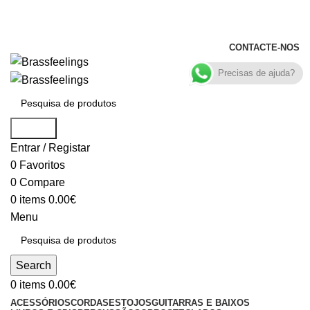
+351 969 068 051 / +351 937 808 404 /
info@brassfeelings.pt
CONTACTE-NOS
Precisas de ajuda?
Search
Entrar / Registar
0
Favoritos
0
Compare
0
items
0.00
€
Menu
Search
0
items
0.00
€
ACESSÓRIOS
CORDAS
ESTOJOS
GUITARRAS E BAIXOS