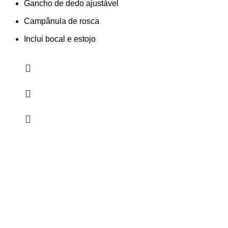
Gancho de dedo ajustável
Campânula de rosca
Inclui bocal e estojo
HORÁRIO
UTILIZADOR
Segunda a Sexta-Feira
Entrar
🕒 14:30h - 18:30h
Registar
Encomendas