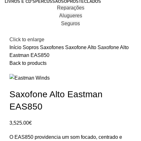
LIVROS E CD’S
PERCUSSÃO
SOPROS
TECLADOS
Reparações
Alugueres
Seguros
Click to enlarge
Início
Sopros
Saxofones
Saxofone Alto
Saxofone Alto
Eastman EAS850
Back to products
Saxofone Alto Eastman
EAS850
3,525.00
€
O EAS850 providencia um som focado, centrado e