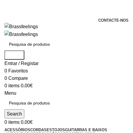
+351 969 068 051 / +351 937 808 404 /
info@brassfeelings.pt
CONTACTE-NOS
Search
Entrar / Registar
0
Favoritos
0
Compare
0
items
0.00
€
Menu
Search
0
items
0.00
€
ACESSÓRIOS
CORDAS
ESTOJOS
GUITARRAS E BAIXOS