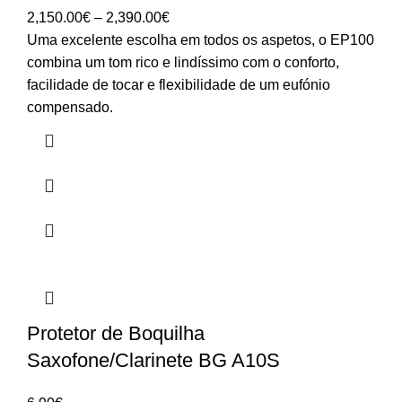
Price
2,150.00
€
–
2,390.00
€
range:
Uma excelente escolha em todos os aspetos, o EP100
2,150.00€
combina um tom rico e lindíssimo com o conforto,
through
facilidade de tocar e flexibilidade de um eufónio
2,390.00€
compensado.
Protetor de Boquilha
Saxofone/Clarinete BG A10S