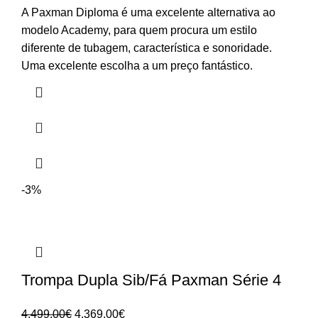
A Paxman Diploma é uma excelente alternativa ao
modelo Academy, para quem procura um estilo
diferente de tubagem, característica e sonoridade.
Uma excelente escolha a um preço fantástico.
-3%
Trompa Dupla Sib/Fá Paxman Série 4
O
O
4,499.00
€
4,369.00
€