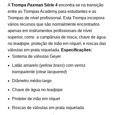
preço
preço
A
Trompa
Paxman
Série 4
encontra-se na transição
original
atual
entre as Trompas Academy para estudantes e as
era:
é:
Trompas de nível profissional. Esta Trompa incorpora
4,499.00€.
4,369.00€.
vários recursos que são normalmente encontrados
apenas em instrumentos profissionais de nível
superior, como a campânula de rosca, chave de água
no
leadpipe
, proteção de mão em níquel, e roscas das
válvulas em prata niquelada.
Especificações:
Sistema de válvulas Geyer
Latão amarelo (
yellow brass
) com verniz
transparente (
clear lacquered
)
Diâmetro médio-largo
Chave de água no
leadpipe
Protetor de mão em níquel
Roscas de válvulas em prata niquelada