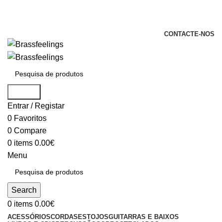
+351 969 068 051 / +351 937 808 404 /
info@brassfeelings.pt
CONTACTE-NOS
Search
Entrar / Registar
0
Favoritos
0
Compare
0
items
0.00
€
Menu
Search
0
items
0.00
€
ACESSÓRIOS
CORDAS
ESTOJOS
GUITARRAS E BAIXOS