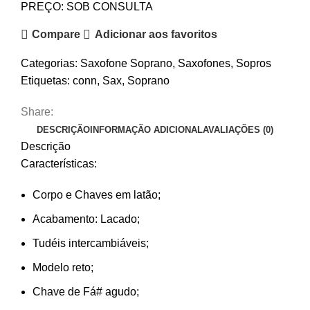
PREÇO: SOB CONSULTA
Compare
Adicionar aos favoritos
Categorias:
Saxofone Soprano
,
Saxofones
,
Sopros
Etiquetas:
conn
,
Sax
,
Soprano
Share:
DESCRIÇÃO
INFORMAÇÃO ADICIONAL
AVALIAÇÕES (0)
Descrição
Características:
Corpo e Chaves em latão;
Acabamento: Lacado;
Tudéis intercambiáveis;
Modelo reto;
Chave de Fá# agudo;