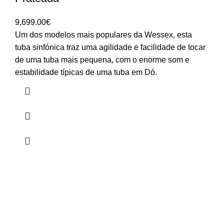
9,699.00
€
Um dos modelos mais populares da Wessex, esta
tuba sinfónica traz uma agilidade e facilidade de tocar
de uma tuba mais pequena, com o enorme som e
estabilidade típicas de uma tuba em Dó.
HORÁRIO
UTILIZADOR
Segunda a Sexta-Feira
Entrar
🕒 14:30h - 18:30h
Registar