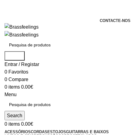
+351 969 068 051 / +351 937 808 404 /
info@brassfeelings.pt
CONTACTE-NOS
Search
Entrar / Registar
0
Favoritos
0
Compare
0
items
0.00
€
Menu
Search
0
items
0.00
€
ACESSÓRIOS
CORDAS
ESTOJOS
GUITARRAS E BAIXOS