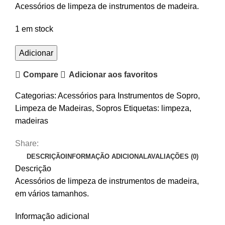
Acessórios de limpeza de instrumentos de madeira.
1 em stock
Quantidade
Adicionar
de
Compare
Adicionar aos favoritos
Set
de
Categorias:
Acessórios para Instrumentos de Sopro
,
Limpeza
Limpeza de Madeiras
,
Sopros
Etiquetas:
limpeza
,
de
madeiras
Madeiras
Reka
Share:
DESCRIÇÃO
INFORMAÇÃO ADICIONAL
AVALIAÇÕES (0)
Descrição
Acessórios de limpeza de instrumentos de madeira,
em vários tamanhos.
Informação adicional