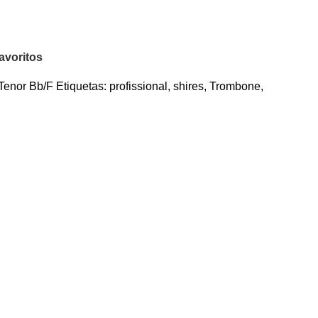
avoritos
Tenor Bb/F
Etiquetas:
profissional
,
shires
,
Trombone
,