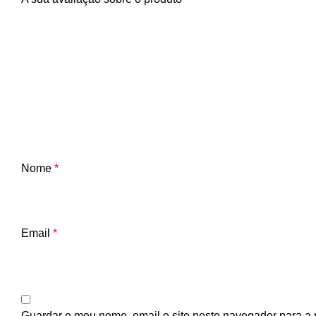
Nome
*
Email
*
Guardar o meu nome, email e site neste navegador para a 