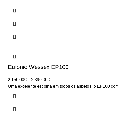
Eufónio Wessex EP100
Price
2,150.00
€
–
2,390.00
€
range:
Uma excelente escolha em todos os aspetos, o EP100 combi
2,150.00€
through
2,390.00€