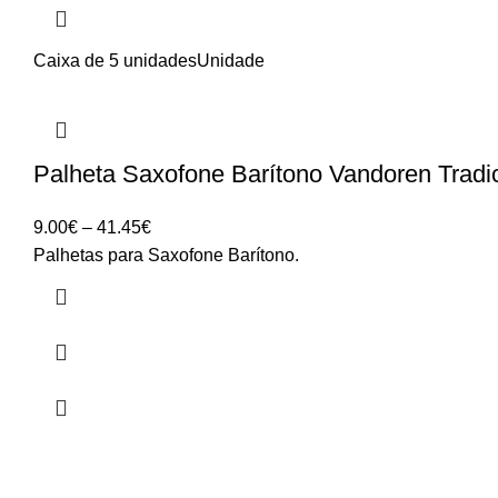
Caixa de 5 unidades
Unidade
Palheta Saxofone Barítono Vandoren Tradi
Price
9.00
€
–
41.45
€
range:
Palhetas para Saxofone Barítono.
9.00€
through
41.45€