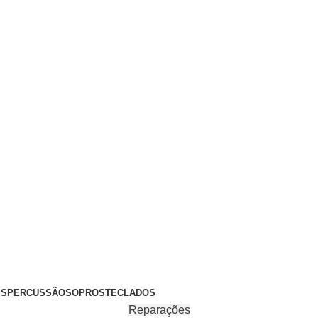
+351 969 068 051 / +351 937 808 404 / info@brassfeelings.p
’S
PERCUSSÃO
SOPROS
TECLADOS
Reparações