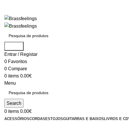
Search
Entrar / Registar
0
Favoritos
0
Compare
0
items
0.00
€
Menu
Search
0
items
0.00
€
ACESSÓRIOS
CORDAS
ESTOJOS
GUITARRAS E BAIXOS
LIVROS E CD