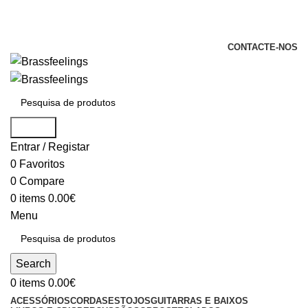
+351 969 068 051 / +351 937 808 404 /
info@brassfeelings.pt
CONTACTE-NOS
Search
Entrar / Registar
0
Favoritos
0
Compare
0
items
0.00
€
Menu
Search
0
items
0.00
€
ACESSÓRIOS
CORDAS
ESTOJOS
GUITARRAS E BAIXOS