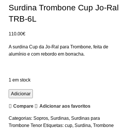
Surdina Trombone Cup Jo-Ral
TRB-6L
110.00
€
A surdina Cup da Jo-Ral para Trombone, feita de
alumínio e com rebordo em borracha.
1 em stock
Quantidade
Adicionar
de
Compare
Adicionar aos favoritos
Surdina
Trombone
Categorias:
Sopros
,
Surdinas
,
Surdinas para
Cup
Trombone Tenor
Etiquetas:
cup
,
Surdina
,
Trombone
Jo-