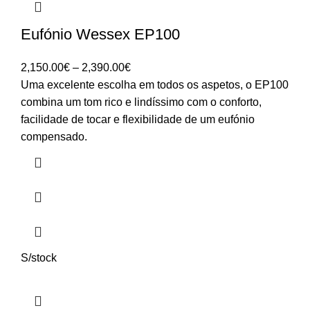
Eufónio Wessex EP100
Price
2,150.00
€
–
2,390.00
€
range:
Uma excelente escolha em todos os aspetos, o EP100
2,150.00€
combina um tom rico e lindíssimo com o conforto,
through
facilidade de tocar e flexibilidade de um eufónio
2,390.00€
compensado.
S/stock