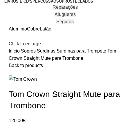
LIVROS E CD’S
PERCUSSÃO
SOPROS
TECLADOS
Reparações
Alugueres
Seguros
Alumínio
Cobre
Latão
Click to enlarge
Início
Sopros
Surdinas
Surdinas para Trompete
Tom
Crown Straight Mute para Trombone
Back to products
Tom Crown Straight Mute para
Trombone
120.00
€