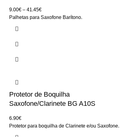
Price
9.00
€
–
41.45
€
range:
Palhetas para Saxofone Barítono.
9.00€
through
41.45€
Protetor de Boquilha
Saxofone/Clarinete BG A10S
6.90
€
Protetor para boquilha de Clarinete e/ou Saxofone.