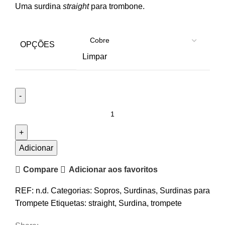
Uma surdina
straight
para trombone.
OPÇÕES
Limpar
Quantidade
de
Tom
Crown
Adicionar
Straight
Compare
Adicionar aos favoritos
Mute
para
REF:
n.d.
Categorias:
Sopros
,
Surdinas
,
Surdinas para
Trombone
Trompete
Etiquetas:
straight
,
Surdina
,
trompete