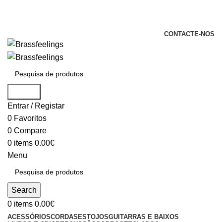
+351 969 068 051 / +351 937 808 404 /
info@brassfeelings.pt
CONTACTE-NOS
Search
Entrar / Registar
0
Favoritos
0
Compare
0
items
0.00
€
Menu
Search
0
items
0.00
€
ACESSÓRIOS
CORDAS
ESTOJOS
GUITARRAS E BAIXOS