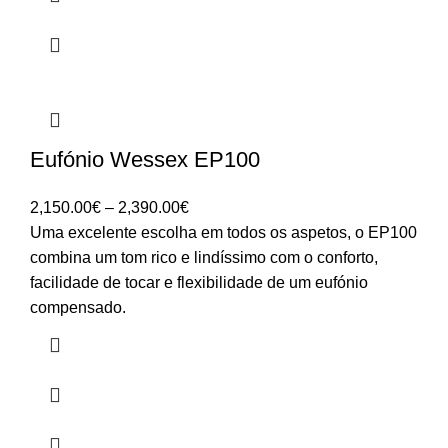
Eufónio Wessex EP100
Price
2,150.00
€
–
2,390.00
€
range:
Uma excelente escolha em todos os aspetos, o EP100
2,150.00€
combina um tom rico e lindíssimo com o conforto,
through
facilidade de tocar e flexibilidade de um eufónio
2,390.00€
compensado.