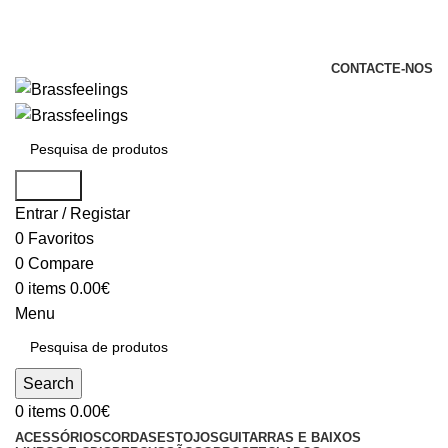
+351 969 068 051 / +351 937 808 404 /
info@brassfeelings.pt
CONTACTE-NOS
Search
Entrar / Registar
0
Favoritos
0
Compare
0
items
0.00
€
Menu
Search
0
items
0.00
€
ACESSÓRIOS
CORDAS
ESTOJOS
GUITARRAS E BAIXOS