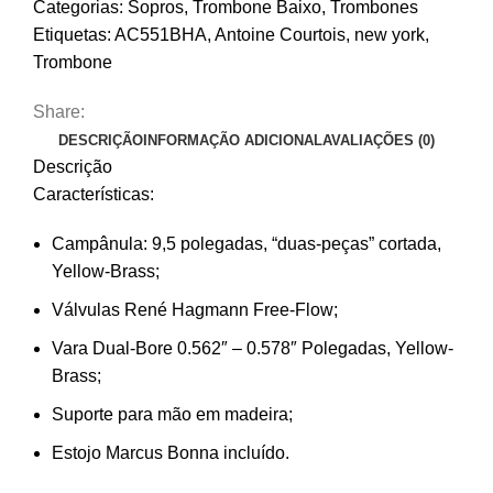
Categorias:
Sopros
,
Trombone Baixo
,
Trombones
Etiquetas:
AC551BHA
,
Antoine Courtois
,
new york
,
Trombone
Share:
DESCRIÇÃO
INFORMAÇÃO ADICIONAL
AVALIAÇÕES (0)
Descrição
Características:
Campânula: 9,5 polegadas, “duas-peças” cortada,
Yellow-Brass;
Válvulas René Hagmann Free-Flow;
Vara Dual-Bore 0.562″ – 0.578″ Polegadas, Yellow-
Brass;
Suporte para mão em madeira;
Estojo Marcus Bonna incluído.