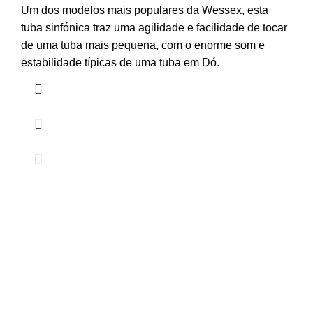
Um dos modelos mais populares da Wessex, esta
tuba sinfónica traz uma agilidade e facilidade de tocar
de uma tuba mais pequena, com o enorme som e
estabilidade típicas de uma tuba em Dó.
HORÁRIO
UTILIZADOR
Segunda a Sexta-Feira
Entrar
🕒 14:30h - 18:30h
Registar
Encomendas
Lista de Desejos