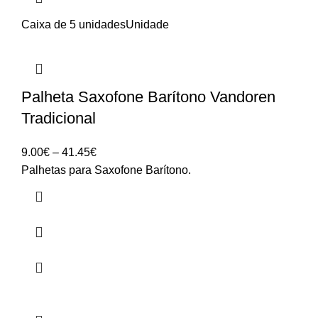
Caixa de 5 unidades
Unidade
Palheta Saxofone Barítono Vandoren
Tradicional
Price
9.00
€
–
41.45
€
range:
Palhetas para Saxofone Barítono.
9.00€
through
41.45€