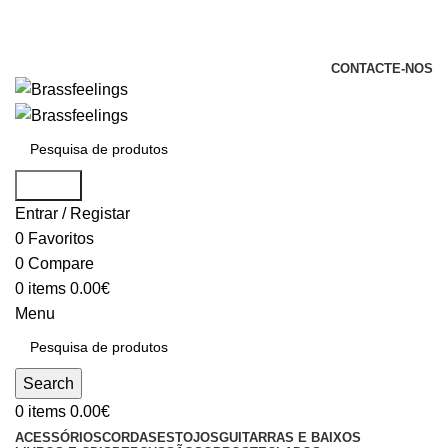
+351 969 068 051 / +351 937 808 404 /
info@brassfeelings.pt
CONTACTE-NOS
Search
Entrar / Registar
0
Favoritos
0
Compare
0
items
0.00
€
Menu
Search
0
items
0.00
€
ACESSÓRIOS
CORDAS
ESTOJOS
GUITARRAS E BAIXOS