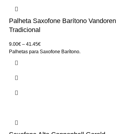
Palheta Saxofone Barítono Vandoren
Tradicional
Price
9.00
€
–
41.45
€
range:
Palhetas para Saxofone Barítono.
9.00€
through
41.45€