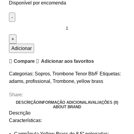
Disponível por encomenda
Quantidade
de
Trombone
Tenor
Adicionar
Adams
Compare
Adicionar aos favoritos
TB1-
AF
Categorias:
Sopros
,
Trombone Tenor Bb/F
Etiquetas:
Axial
adams
,
profissional
,
Trombone
,
yellow brass
Flow
Share:
DESCRIÇÃO
INFORMAÇÃO ADICIONAL
AVALIAÇÕES (0)
ABOUT BRAND
Descrição
Características:
Campânula Yellow-Brass de 8,5” polegadas;