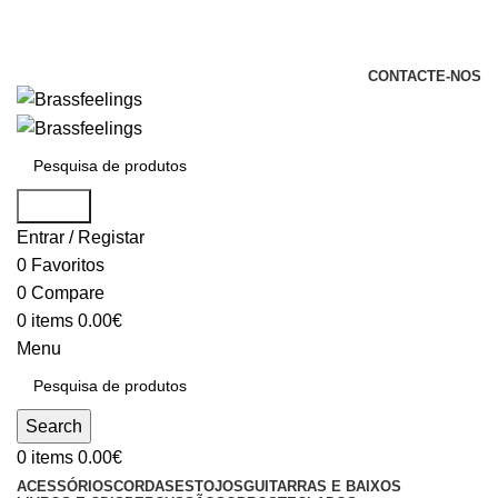
+351 969 068 051 / +351 937 808 404 /
info@brassfeelings.pt
CONTACTE-NOS
Search
Entrar / Registar
0
Favoritos
0
Compare
0
items
0.00
€
Menu
Search
0
items
0.00
€
ACESSÓRIOS
CORDAS
ESTOJOS
GUITARRAS E BAIXOS