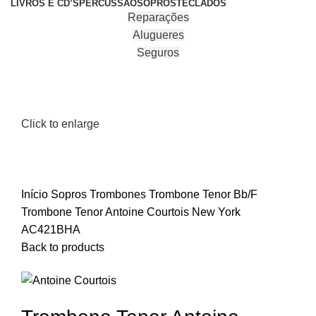
LIVROS E CD’S
PERCUSSÃO
SOPROS
TECLADOS
Reparações
Alugueres
Seguros
Click to enlarge
Início
Sopros
Trombones
Trombone Tenor Bb/F
Trombone Tenor Antoine Courtois New York
AC421BHA
Back to products