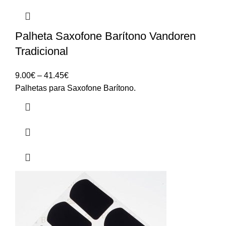
Palheta Saxofone Barítono Vandoren
Tradicional
Price
9.00
€
–
41.45
€
range:
Palhetas para Saxofone Barítono.
9.00€
through
41.45€