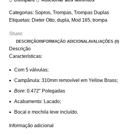
Categorias:
Sopros
,
Trompas
,
Trompas Duplas
Etiquetas:
Dieter Otto
,
dupla
,
Mod 165
,
trompa
Share:
DESCRIÇÃO
INFORMAÇÃO ADICIONAL
AVALIAÇÕES (0)
Descrição
Características:
Com 5 válvulas;
Campânula: 310mm removível em Yellow Brass;
Bore
: 0.472″ Polegadas
Acabamento: Lacado;
Bocal e mochila leve incluído.
Informação adicional