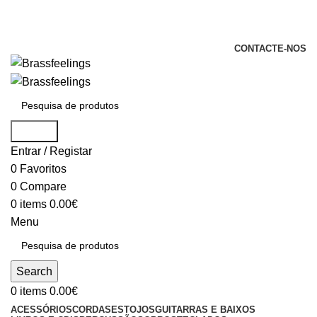
+351 969 068 051 / +351 937 808 404 /
info@brassfeelings.pt
CONTACTE-NOS
Search
Entrar / Registar
0
Favoritos
0
Compare
0
items
0.00
€
Menu
Search
0
items
0.00
€
ACESSÓRIOS
CORDAS
ESTOJOS
GUITARRAS E BAIXOS