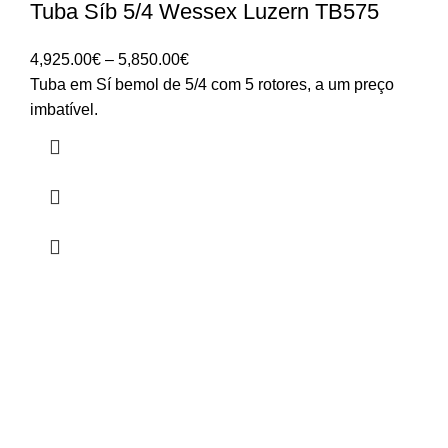
Tuba Síb 5/4 Wessex Luzern TB575
Price
4,925.00
€
–
5,850.00
€
range:
Tuba em Sí bemol de 5/4 com 5 rotores, a um preço
4,925.00€
imbatível.
through
5,850.00€
HORÁRIO
UTILIZADOR
Segunda a Sexta-Feira
Entrar
🕒 14:30h - 18:30h
Registar
Encomendas