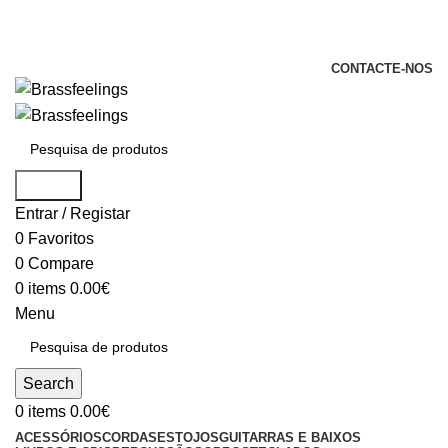
+351 969 068 051 / +351 937 808 404 /
info@brassfeelings.pt
CONTACTE-NOS
Search
Entrar / Registar
0
Favoritos
0
Compare
0
items
0.00
€
Menu
Search
0
items
0.00
€
ACESSÓRIOS
CORDAS
ESTOJOS
GUITARRAS E BAIXOS