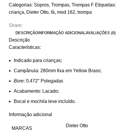
Categorias:
Sopros
,
Trompas
,
Trompas F
Etiquetas:
criança
,
Dieter Otto
,
fá
,
mod 162
,
trompa
Share:
DESCRIÇÃO
INFORMAÇÃO ADICIONAL
AVALIAÇÕES (0)
Descrição
Características:
Indicado para crianças;
Campânula: 280mm fixa em Yellow Brass;
Bore
: 0.472″ Polegadas
Acabamento: Lacado;
Bocal e mochila leve incluído.
Informação adicional
Dieter Otto
MARCAS