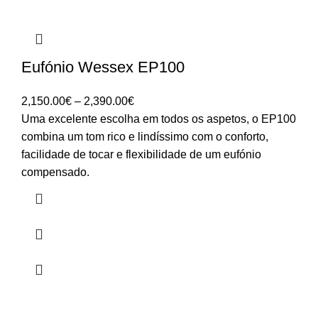
Eufónio Wessex EP100
Price
2,150.00
€
–
2,390.00
€
range:
Uma excelente escolha em todos os aspetos, o EP100
2,150.00€
combina um tom rico e lindíssimo com o conforto,
through
facilidade de tocar e flexibilidade de um eufónio
2,390.00€
compensado.