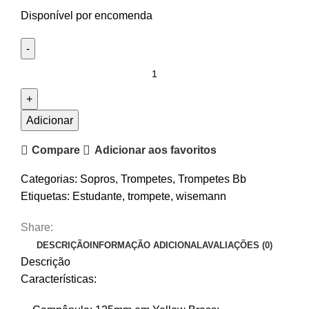
Disponível por encomenda
Quantidade
de
Trompete
Sib
Adicionar
Wisemann
Compare
Adicionar aos favoritos
DTR-
400SP
Categorias:
Sopros
,
Trompetes
,
Trompetes Bb
Etiquetas:
Estudante
,
trompete
,
wisemann
Share:
DESCRIÇÃO
INFORMAÇÃO ADICIONAL
AVALIAÇÕES (0)
Descrição
Características: