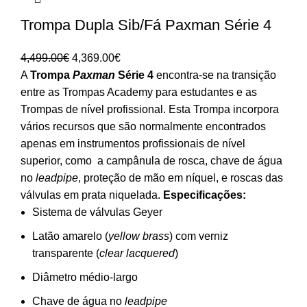
Trompa Dupla Sib/Fá Paxman Série 4
O
O
4,499.00
€
4,369.00
€
preço
preço
A
Trompa
Paxman
Série 4
encontra-se na transição
original
atual
entre as Trompas Academy para estudantes e as
era:
é:
Trompas de nível profissional. Esta Trompa incorpora
4,499.00€.
4,369.00€.
vários recursos que são normalmente encontrados
apenas em instrumentos profissionais de nível
superior, como a campânula de rosca, chave de água
no
leadpipe
, proteção de mão em níquel, e roscas das
válvulas em prata niquelada.
Especificações:
Sistema de válvulas Geyer
Latão amarelo (
yellow brass
) com verniz
transparente (
clear lacquered
)
Diâmetro médio-largo
Chave de água no
leadpipe