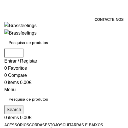
+351 969 068 051 / +351 937 808 404 /
info@brassfeelings.pt
CONTACTE-NOS
Search
Entrar / Registar
0
Favoritos
0
Compare
0
items
0.00
€
Menu
Search
0
items
0.00
€
ACESSÓRIOS
CORDAS
ESTOJOS
GUITARRAS E BAIXOS