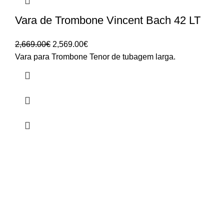
Vara de Trombone Vincent Bach 42 LT
O
O
2,669.00
€
2,569.00
€
preço
preço
Vara para Trombone Tenor de tubagem larga.
original
atual
era:
é:
2,669.00€.
2,569.00€.
HORÁRIO
UTILIZADOR
Segunda a Sexta-Feira
Entrar
🕒 14:30h - 18:30h
Registar
Encomendas