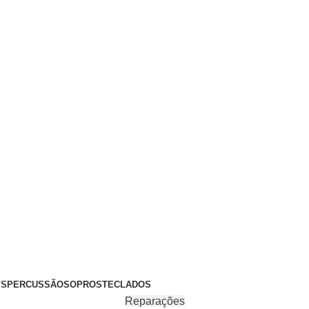
+351 969 068 051 / +351 937 808 404 / info@brassfeelings.p
’S
PERCUSSÃO
SOPROS
TECLADOS
Reparações