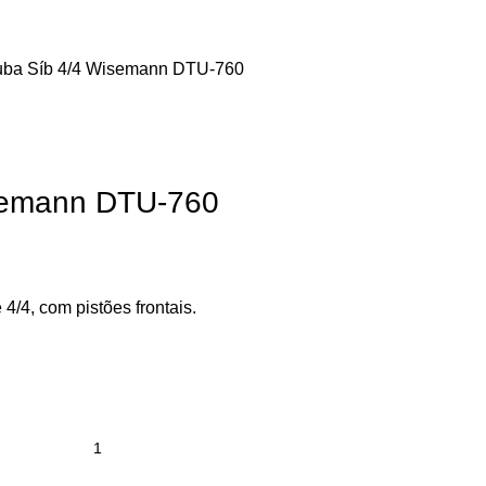
uba Síb 4/4 Wisemann DTU-760
semann DTU-760
4/4, com pistões frontais.