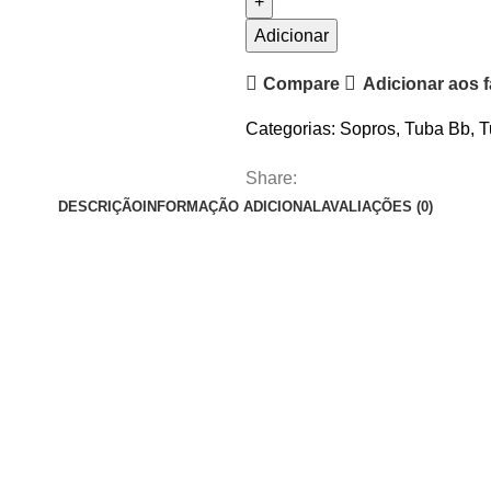
Tuba
Síb
Adicionar
4/4
Compare
Adicionar aos f
Wisemann
DTU-
Categorias:
Sopros
,
Tuba Bb
,
T
760
Share:
DESCRIÇÃO
INFORMAÇÃO ADICIONAL
AVALIAÇÕES (0)