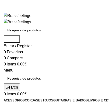
Search
Entrar / Registar
0
Favoritos
0
Compare
0
items
0.00
€
Menu
Search
0
items
0.00
€
ACESSÓRIOS
CORDAS
ESTOJOS
GUITARRAS E BAIXOS
LIVROS E CD