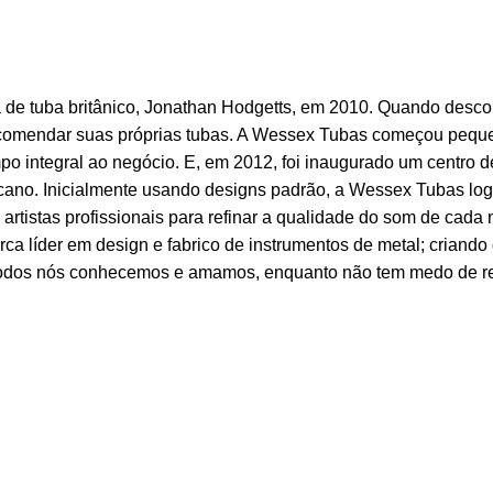
 de tuba britânico, Jonathan Hodgetts, em 2010. Quando descob
ncomendar suas próprias tubas. A Wessex Tubas começou pequ
po integral ao negócio. E, em 2012, foi inaugurado um centro d
no. Inicialmente usando designs padrão, a Wessex Tubas logo
artistas profissionais para refinar a qualidade do som de cada
ca líder em design e fabrico de instrumentos de metal; criand
todos nós conhecemos e amamos, enquanto não tem medo de ress