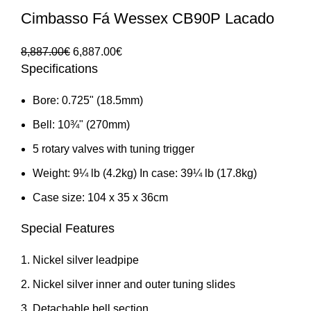
Cimbasso Fá Wessex CB90P Lacado
O
O
8,887.00
€
6,887.00
€
Specifications
preço
preço
original
atual
Bore: 0.725" (18.5mm)
era:
é:
8,887.00€.
6,887.00€.
Bell: 10¾" (270mm)
5 rotary valves with tuning trigger
Weight: 9¼ lb (4.2kg) In case: 39¼ lb (17.8kg)
Case size: 104 x 35 x 36cm
Special Features
Nickel silver leadpipe
Nickel silver inner and outer tuning slides
Detachable bell section