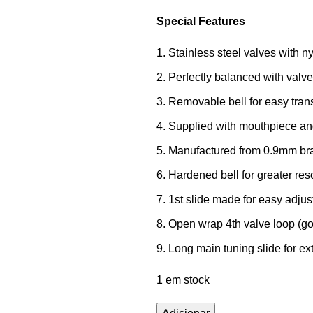
Special Features
Stainless steel valves with ny
Perfectly balanced with valves
Removable bell for easy tran
Supplied with mouthpiece an
Manufactured from 0.9mm bras
Hardened bell for greater re
1st slide made for easy adju
Open wrap 4th valve loop (go
Long main tuning slide for ex
1 em stock
Quantidade