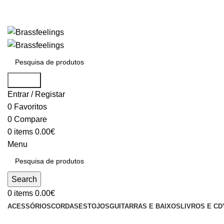
Search
Entrar / Registar
0
Favoritos
0
Compare
0
items
0.00
€
Menu
Search
0
items
0.00
€
ACESSÓRIOS
CORDAS
ESTOJOS
GUITARRAS E BAIXOS
LIVROS E CD