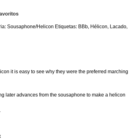
avoritos
ia:
Sousaphone/Helicon
Etiquetas:
BBb
,
Hélicon
,
Lacado
,
icon it is easy to see why they were the preferred marching
ing later advances from the sousaphone to make a helicon
.
x