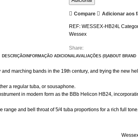
Adicionar
de
Compare
Adicionar aos f
Helicon
Síb
REF:
WESSEX-HB24L
Categor
Wessex
Wessex
HB24
Lacado
Share:
DESCRIÇÃO
INFORMAÇÃO ADICIONAL
AVALIAÇÕES (0)
ABOUT BRAND
y and marching bands in the 19th century, and trying the new hel
ther a regular tuba, or sousaphone.
instrument in modern form as the BBb Helicon HB24, incorporat
range and bell throat of 5/4 tuba proportions for a rich full tone
Wesse