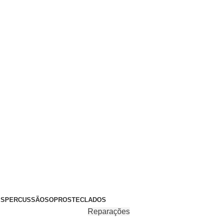
+351 969 068 051 / +351 937 808 404 / info@brassfeelings.p
’S
PERCUSSÃO
SOPROS
TECLADOS
Reparações