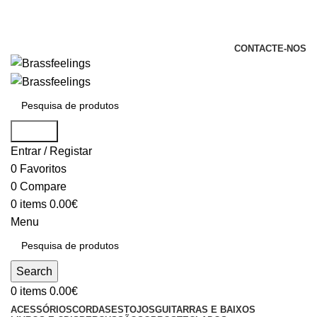
+351 969 068 051 / +351 937 808 404 /
info@brassfeelings.pt
CONTACTE-NOS
Search
Entrar / Registar
0
Favoritos
0
Compare
0
items
0.00
€
Menu
Search
0
items
0.00
€
ACESSÓRIOS
CORDAS
ESTOJOS
GUITARRAS E BAIXOS