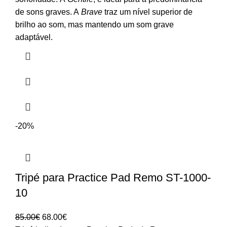
de sons graves. A
Brave
traz um nível superior de
brilho ao som, mas mantendo um som grave
adaptável.
-20%
Tripé para Practice Pad Remo ST-1000-
10
O
O
85.00
€
68.00
€