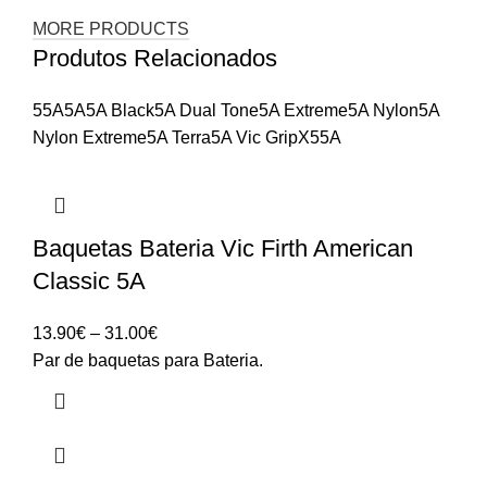
MORE PRODUCTS
Produtos Relacionados
55A
5A
5A Black
5A Dual Tone
5A Extreme
5A Nylon
5A
Nylon Extreme
5A Terra
5A Vic Grip
X55A
Baquetas Bateria Vic Firth American
Classic 5A
Price
13.90
€
–
31.00
€
range:
Par de baquetas para Bateria.
13.90€
through
31.00€