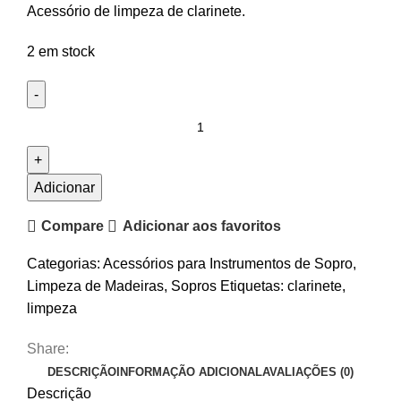
Acessório de limpeza de clarinete.
2 em stock
Quantidade
de
Zaragatoa
Clarinete
Adicionar
Buffet
Compare
Adicionar aos favoritos
Crampon
A0216/16
Categorias:
Acessórios para Instrumentos de Sopro
,
Limpeza de Madeiras
,
Sopros
Etiquetas:
clarinete
,
limpeza
Share:
DESCRIÇÃO
INFORMAÇÃO ADICIONAL
AVALIAÇÕES (0)
Descrição