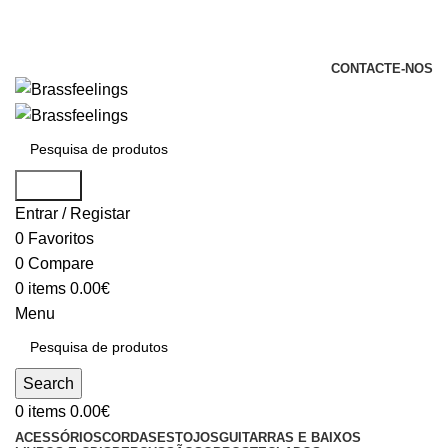
+351 969 068 051 / +351 937 808 404 /
info@brassfeelings.pt
CONTACTE-NOS
Search
Entrar / Registar
0
Favoritos
0
Compare
0
items
0.00
€
Menu
Search
0
items
0.00
€
ACESSÓRIOS
CORDAS
ESTOJOS
GUITARRAS E BAIXOS