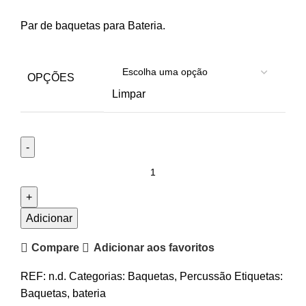
range:
Par de baquetas para Bateria.
13.90€
through
31.00€
OPÇÕES
Limpar
Quantidade
de
Baquetas
Bateria
Adicionar
Vic
Compare
Adicionar aos favoritos
Firth
American
REF:
n.d.
Categorias:
Baquetas
,
Percussão
Etiquetas:
Classic
Baquetas
,
bateria
5A