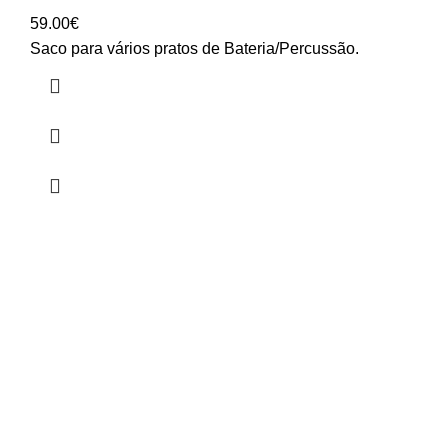
59.00
€
Saco para vários pratos de Bateria/Percussão.
HORÁRIO
UTILIZADOR
Segunda a Sexta-Feira
Entrar
🕒 14:30h - 18:30h
Registar
Encomendas
Lista de Desejos
Livro Reclamações