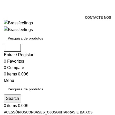
+351 969 068 051 / +351 937 808 404 /
info@brassfeelings.pt
CONTACTE-NOS
Search
Entrar / Registar
0
Favoritos
0
Compare
0
items
0.00
€
Menu
Search
0
items
0.00
€
ACESSÓRIOS
CORDAS
ESTOJOS
GUITARRAS E BAIXOS