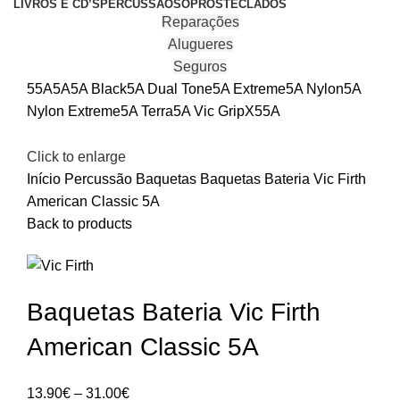
LIVROS E CD’S
PERCUSSÃO
SOPROS
TECLADOS
Reparações
Alugueres
Seguros
55A
5A
5A Black
5A Dual Tone
5A Extreme
5A Nylon
5A
Nylon Extreme
5A Terra
5A Vic Grip
X55A
Click to enlarge
Início
Percussão
Baquetas
Baquetas Bateria Vic Firth
American Classic 5A
Back to products
Baquetas Bateria Vic Firth
American Classic 5A
Price
13.90
€
–
31.00
€