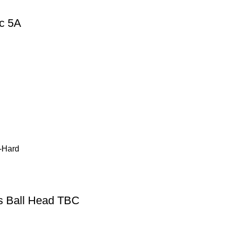
ic 5A
-Hard
ts Ball Head TBC