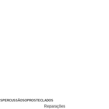
+351 969 068 051 / +351 937 808 404 / info@brassfeelings.p
’S
PERCUSSÃO
SOPROS
TECLADOS
Reparações