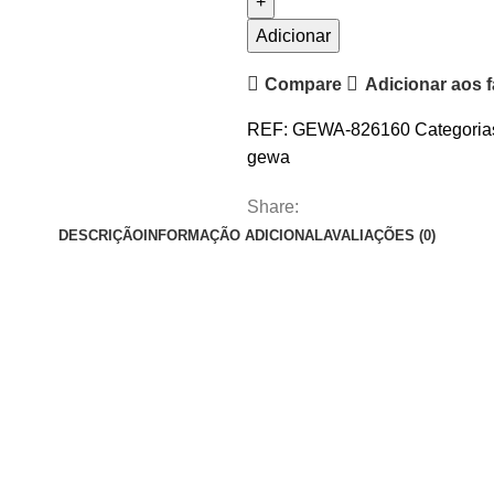
Bodhran
Irlandês
Adicionar
GEWA
Compare
Adicionar aos f
REF:
GEWA-826160
Categoria
gewa
Share:
DESCRIÇÃO
INFORMAÇÃO ADICIONAL
AVALIAÇÕES (0)