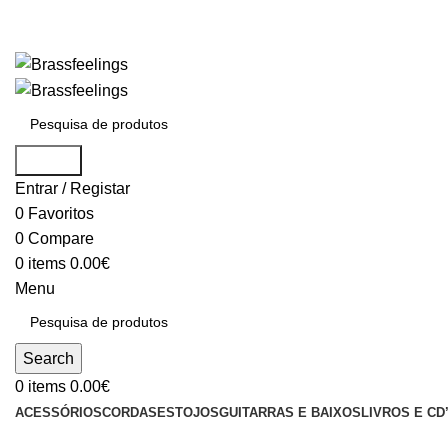
Search
Entrar / Registar
0
Favoritos
0
Compare
0
items
0.00
€
Menu
Search
0
items
0.00
€
ACESSÓRIOS
CORDAS
ESTOJOS
GUITARRAS E BAIXOS
LIVROS E CD