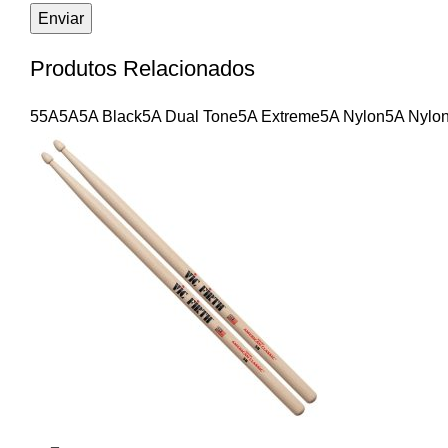
Produtos Relacionados
55A
5A
5A Black
5A Dual Tone
5A Extreme
5A Nylon
5A Nylo