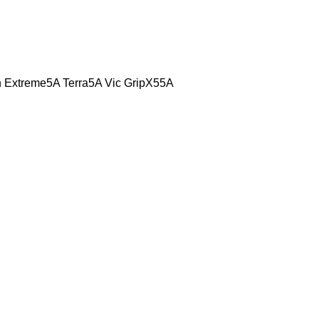
n Extreme
5A Terra
5A Vic Grip
X55A