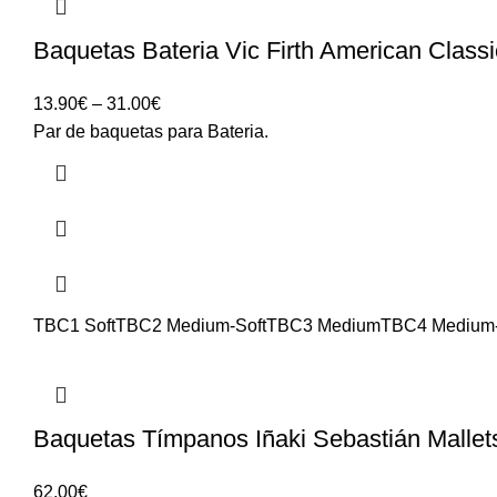
Baquetas Bateria Vic Firth American Class
Price
13.90
€
–
31.00
€
range:
Par de baquetas para Bateria.
13.90€
through
31.00€
TBC1 Soft
TBC2 Medium-Soft
TBC3 Medium
TBC4 Medium
Baquetas Tímpanos Iñaki Sebastián Malle
62.00
€