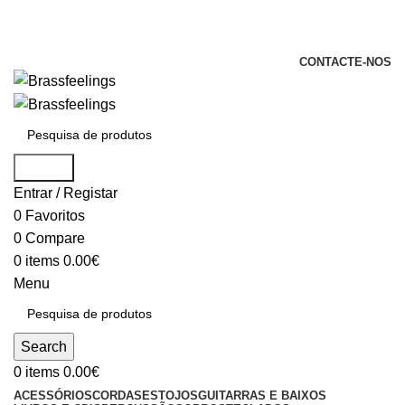
+351 969 068 051 / +351 937 808 404 /
info@brassfeelings.pt
CONTACTE-NOS
Search
Entrar / Registar
0
Favoritos
0
Compare
0
items
0.00
€
Menu
Search
0
items
0.00
€
ACESSÓRIOS
CORDAS
ESTOJOS
GUITARRAS E BAIXOS