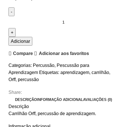
Quantidade
de
Carrilhão
Orff
Adicionar
Fuzeau
Compare
Adicionar aos favoritos
7778
Categorias:
Percussão
,
Pescussão para
Aprendizagem
Etiquetas:
aprendizagem
,
carrilhão
,
Orff
,
percussão
Share:
DESCRIÇÃO
INFORMAÇÃO ADICIONAL
AVALIAÇÕES (0)
Descrição
Carrilhão Orff, percussão de aprendizagem.
Informação adicional