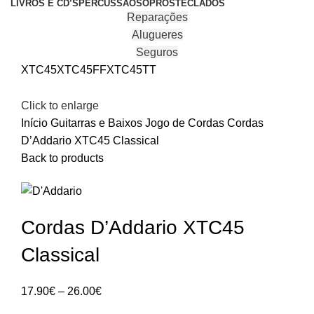
LIVROS E CD’S
PERCUSSÃO
SOPROS
TECLADOS
Reparações
Alugueres
Seguros
XTC45
XTC45FF
XTC45TT
Click to enlarge
Início
Guitarras e Baixos
Jogo de Cordas
Cordas
D’Addario XTC45 Classical
Back to products
Cordas D’Addario XTC45
Classical
Price
17.90
€
–
26.00
€
range: