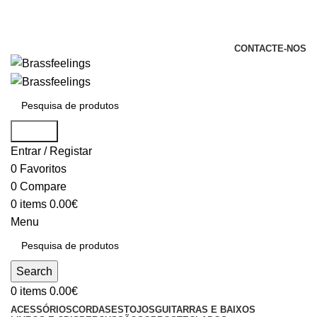
+351 969 068 051 / +351 937 808 404 /
info@brassfeelings.pt
CONTACTE-NOS
Search
Entrar / Registar
0
Favoritos
0
Compare
0
items
0.00
€
Menu
Search
0
items
0.00
€
ACESSÓRIOS
CORDAS
ESTOJOS
GUITARRAS E BAIXOS