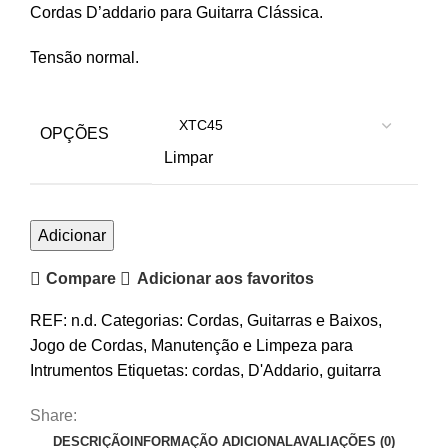
Cordas D’addario para Guitarra Clássica.
17.90€
through
Tensão normal.
26.00€
OPÇÕES
Limpar
Quantidade
Adicionar
de
Compare
Adicionar aos favoritos
Cordas
D'Addario
REF:
n.d.
Categorias:
Cordas
,
Guitarras e Baixos
,
XTC45
Jogo de Cordas
,
Manutenção e Limpeza para
Classical
Intrumentos
Etiquetas:
cordas
,
D'Addario
,
guitarra
Share:
DESCRIÇÃO
INFORMAÇÃO ADICIONAL
AVALIAÇÕES (0)