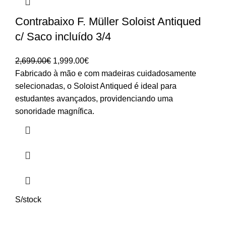
Contrabaixo F. Müller Soloist Antiqued
c/ Saco incluído 3/4
O
O
2,699.00
€
1,999.00
€
preço
preço
Fabricado à mão e com madeiras cuidadosamente
original
atual
selecionadas, o Soloist Antiqued é ideal para
era:
é:
estudantes avançados, providenciando uma
2,699.00€.
1,999.00€.
sonoridade magnífica.
S/stock