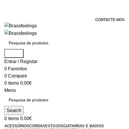
+351 969 068 051 / +351 937 808 404 /
info@brassfeelings.pt
CONTACTE-NOS
Search
Entrar / Registar
0
Favoritos
0
Compare
0
items
0.00
€
Menu
Search
0
items
0.00
€
ACESSÓRIOS
CORDAS
ESTOJOS
GUITARRAS E BAIXOS