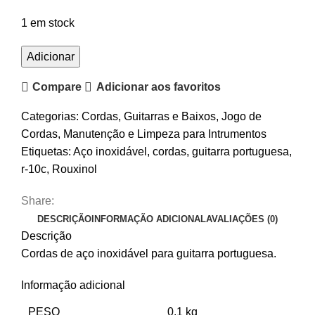
1 em stock
Quantidade
Adicionar
de
Compare
Adicionar aos favoritos
Cordas
Guitarra
Categorias:
Cordas
,
Guitarras e Baixos
,
Jogo de
Rouxinol
Cordas
,
Manutenção e Limpeza para Intrumentos
R-
Etiquetas:
Aço inoxidável
,
cordas
,
guitarra portuguesa
,
10C
r-10c
,
Rouxinol
Share:
DESCRIÇÃO
INFORMAÇÃO ADICIONAL
AVALIAÇÕES (0)
Descrição
Cordas de aço inoxidável para guitarra portuguesa.
Informação adicional
PESO
0.1 kg