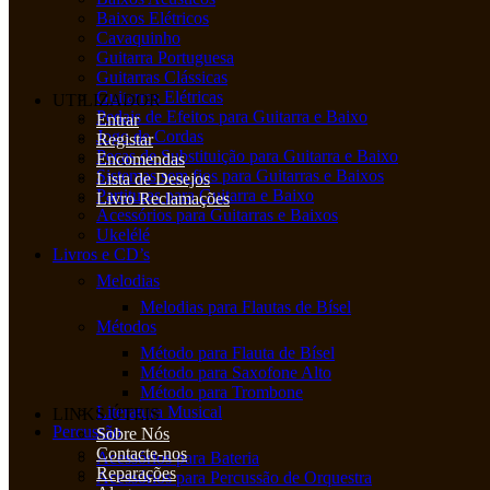
Baixos Elétricos
Cavaquinho
Guitarra Portuguesa
Guitarras Clássicas
Guitarras Elétricas
UTILIZADOR
Pedais de Efeitos para Guitarra e Baixo
Entrar
Jogo de Cordas
Registar
Peças de Substituição para Guitarra e Baixo
Encomendas
Sistemas sem fios para Guitarras e Baixos
Lista de Desejos
Partituras para Guitarra e Baixo
Livro Reclamações
Acessórios para Guitarras e Baixos
Ukelélé
Livros e CD’s
Melodias
Melodias para Flautas de Bísel
Métodos
Método para Flauta de Bísel
Método para Saxofone Alto
Método para Trombone
Literatura Musical
LINKS ÚTEIS
Percussão
Sobre Nós
Contacte-nos
Acessórios para Bateria
Reparações
Acessórios para Percussão de Orquestra