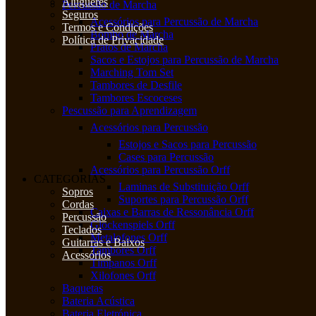
Alugueres
Percussão de Marcha
Seguros
Acessórios para Percussão de Marcha
Termos e Condições
Bombo de Marcha
Política de Privacidade
Pratos de Marcha
Sacos e Estojos para Percussão de Marcha
Marching Tom Set
Tambores de Desfile
Tambores Escoceses
Pescussão para Aprendizagem
Acessórios para Percussão
Estojos e Sacos para Percussão
Cases para Percussão
Acessórios para Percussão Orff
CATEGORIAS
Laminas de Substituição Orff
Sopros
Suportes para Percussão Orff
Cordas
Caixas e Barras de Ressonância Orff
Percussão
Glockenspiels Orff
Teclados
Metalofones Orff
Guitarras e Baixos
Tambores Orff
Acessórios
Tímpanos Orff
Xilofones Orff
Baquetas
Bateria Acústica
Bateria Eletrónica