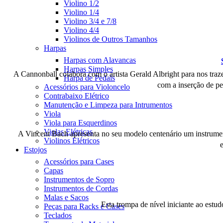
Compare
Violino 1/2
Violino 1/4
Violino 3/4 e 7/8
Violino 4/4
Violinos de Outros Tamanhos
Harpas
Harpas com Alavancas
Compare
Harpas Simples
A Cannonball colabora com o artista Gerald Albright para nos tra
Harpa de Pedais
com a inserção de pe
Acessórios para Violoncelo
Contrabaixo Elétrico
Manutenção e Limpeza para Intrumentos
Viola
Compare
Viola para Esquerdinos
Violas Elétricas
A Vincent Bach apresenta no seu modelo centenário um instrumen
Violinos Elétricos
Estojos
Acessórios para Cases
Capas
Instrumentos de Sopro
Compare
Instrumentos de Cordas
Malas e Sacos
Esta trompa de nível iniciante ao estu
Peças para Racks e Cases
Teclados