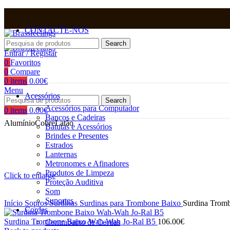
CONTACTE-NOS
Search
Entrar / Registar
0
Favoritos
0
Compare
0
items
0.00
€
Menu
Acessórios
Search
Acessórios para Computador
0
items
0.00
€
Bancos e Cadeiras
Alumínio
Cobre
Latão
Batutas e Acessórios
Brindes e Presentes
Estrados
Lanternas
Metronomes e Afinadores
Produtos de Limpeza
Click to enlarge
Proteção Auditiva
Som
Suportes
Início
Sopros
Surdinas
Surdinas para Trombone Baixo
Surdina Tromb
Cordas
Surdina Trombone Baixo Wah-Wah Jo-Ral B5
106.00
€
Contrabaixo de Cordas