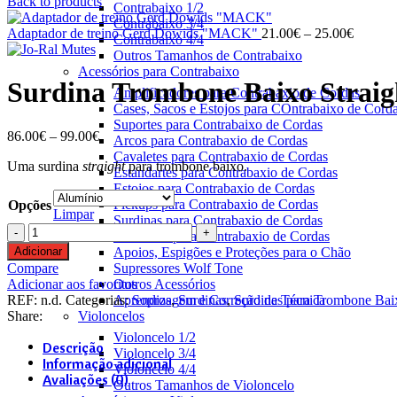
Back to products
Contrabaixo 1/2
Contrabaixo 3/4
Price
Adaptador de treino Gerd Dowids "MACK"
21.00
€
–
25.00
€
Contrabaixo 4/4
range:
Outros Tamanhos de Contrabaixo
21.00€
Acessórios para Contrabaixo
through
Surdina Trombone Baixo Straig
Amplificadores para Contrabaxio de Cordas
25.00€
Cases, Sacos e Estojos para COntrabaixo de Cord
Suportes para Contrabaixo de Cordas
Price
86.00
€
–
99.00
€
Arcos para Contrabaxio de Cordas
range:
Cavaletes para Contrabaxio de Cordas
Uma surdina
straight
para trombone baixo.
86.00€
Estandartes para Contrabaxio de Cordas
through
Estojos para Contrabaxio de Cordas
99.00€
Pickups para Contrabaxio de Cordas
Opções
Limpar
Surdinas para Contrabaxio de Cordas
Quantidade
Cravelhas para Contrabaxio de Cordas
de
Adicionar
Apoios, Espigões e Proteções para o Chão
Surdina
Compare
Supressores Wolf Tone
Trombone
Adicionar aos favoritos
Outros Acessórios
Baixo
REF:
n.d.
Categorias:
Sopros
,
Surdinas
,
Surdinas para Trombone Bai
Aprendizagem e Correção de Técnica
Straight
Share:
Violoncelos
Jo-
Violoncelo 1/2
Ral
Descrição
Violoncelo 3/4
Informação adicional
Violoncelo 4/4
Avaliações (0)
Outros Tamanhos de Violoncelo