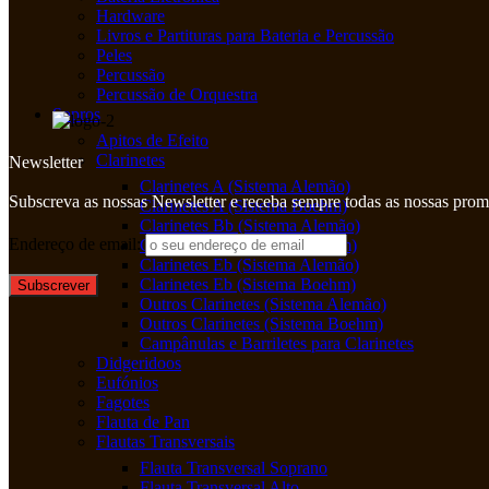
Hardware
Livros e Partituras para Bateria e Percussão
Peles
Percussão
Percussão de Orquestra
Sopros
Apitos de Efeito
Clarinetes
Newsletter
Clarinetes A (Sistema Alemão)
Subscreva as nossas Newsletter e receba sempre todas as nossas pro
Clarinetes A (Sistema Boehm)
Clarinetes Bb (Sistema Alemão)
Endereço de email:
Clarinetes Bb (Sistema Boehm)
Clarinetes Eb (Sistema Alemão)
Clarinetes Eb (Sistema Boehm)
Outros Clarinetes (Sistema Alemão)
Outros Clarinetes (Sistema Boehm)
Campânulas e Barriletes para Clarinetes
Didgeridoos
Eufónios
Fagotes
Flauta de Pan
Flautas Transversais
Flauta Transversal Soprano
Flauta Transversal Alto