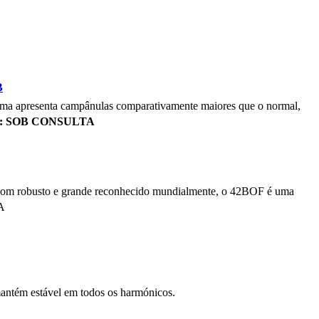
B
 gama apresenta campânulas comparativamente maiores que o normal,
: SOB CONSULTA
co som robusto e grande reconhecido mundialmente, o 42BOF é uma
A
 mantém estável em todos os harmónicos.