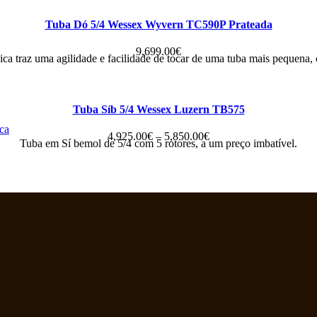
Tuba Dó 5/4 Wessex Wyvern TC590P Prateada
9,699.00
€
ca traz uma agilidade e facilidade de tocar de uma tuba mais pequena,
Tuba Síb 5/4 Wessex Luzern TB575
ca
Price
4,925.00
€
–
5,850.00
€
Tuba em Sí bemol de 5/4 com 5 rotores, a um preço imbatível.
range:
4,925.00€
through
5,850.00€