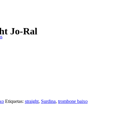
ht Jo-Ral
as
xo
Etiquetas:
straight
,
Surdina
,
trombone baixo