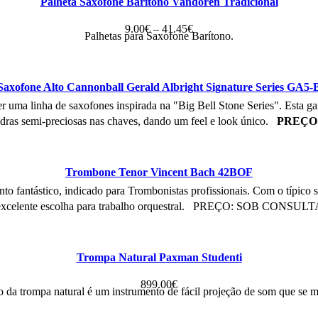
Palheta Saxofone Barítono Vandoren Tradicional
Price
9.00
€
–
41.45
€
Palhetas para Saxofone Barítono.
range:
9.00€
through
Saxofone Alto Cannonball Gerald Albright Signature Series GA5-
41.45€
zer uma linha de saxofones inspirada na "Big Bell Stone Series". Esta
dras semi-preciosas nas chaves, dando um feel e look único.
PREÇO
Trombone Tenor Vincent Bach 42BOF
to fantástico, indicado para Trombonistas profissionais. Com o típi
excelente escolha para trabalho orquestral. PREÇO: SOB CONSULT
Trompa Natural Paxman Studenti
899.00
€
do da trompa natural é um instrumento de fácil projeção de som que se