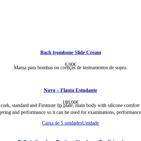
Bach trombone Slide Cream
6.90
€
Massa para bombas ou cortiças de instrumentos de sopro.
Nuvo – Flauta Estudante
188.00
€
e cork, standard and Firstnote lip plate, main body with silicone comfort 
ng and performance so it can be used for examinations, performances an
Caixa de 5 unidades
Unidade