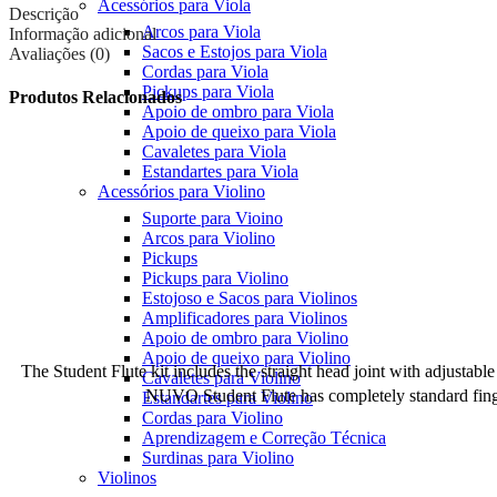
Acessórios para Viola
Descrição
Arcos para Viola
Informação adicional
Sacos e Estojos para Viola
Avaliações (0)
Cordas para Viola
Pickups para Viola
Produtos Relacionados
Apoio de ombro para Viola
Apoio de queixo para Viola
Cavaletes para Viola
Estandartes para Viola
Compare
Acessórios para Violino
Suporte para Vioino
Arcos para Violino
Pickups
Pickups para Violino
Estojoso e Sacos para Violinos
Amplificadores para Violinos
Compare
Apoio de ombro para Violino
Apoio de queixo para Violino
The Student Flute kit includes the straight head joint with adjustabl
Cavaletes para Violino
NUVO Student Flute has completely standard fingeri
Estandartes para Violino
Cordas para Violino
Aprendizagem e Correção Técnica
Surdinas para Violino
Violinos