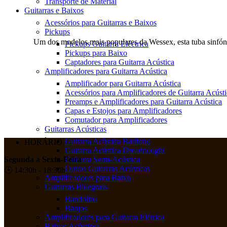
Transporte de Material
Guitarras e Baixos
Compare
Acessórios para Guitarras e Baixos
Pickups
Um dos modelos mais populares da Wessex, esta tuba sinfóni
Pickups Guitarra Eléctrica
Pickups para Baixo
Captadores para Guitarra Acústica
Amplificadores para Guitarra Acústica
Compare
Amplificador para Guitarra Acústica
Acessórios para Amplificadores de Guitarra Acústi
Preamps e Amplificadores para Guitarra Acústica
Capas e Estojos para Amplificadores
Comutador para Amplificadores
Guitarras Acústicas
Guitarra Acústica Barítono
HORÁRIO
Guitarra Acústica Dreadnought
Guitarra Semi-Acústica
Segunda a Sexta-Feira
Outras Guitarras Acústicas
🕒 14:30h - 18:30h
Amplificadores para Baixo
Guitarras Bluegrass
Bandolins
Banjos
Amplificadores para Guitarra Elétrica
Baixos Acústicos