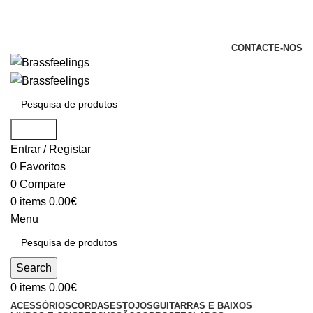
+351 969 068 051 / +351 937 808 404 /
info@brassfeelings.pt
CONTACTE-NOS
Search
Entrar / Registar
0
Favoritos
0
Compare
0
items
0.00
€
Menu
Search
0
items
0.00
€
ACESSÓRIOS
CORDAS
ESTOJOS
GUITARRAS E BAIXOS