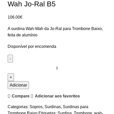
Wah Jo-Ral B5
106.00
€
A surdina Wah-Wah da Jo-Ral para Trombone Baixo,
feita de alumínio
Disponível por encomenda
Quantidade
de
Surdina
Trombone
Adicionar
Baixo
Compare
Adicionar aos favoritos
Wah-
Wah
Categorias:
Sopros
,
Surdinas
,
Surdinas para
Jo-
Trombone Baixo
Etiquetas:
Surdina
,
Trombone
,
wah-