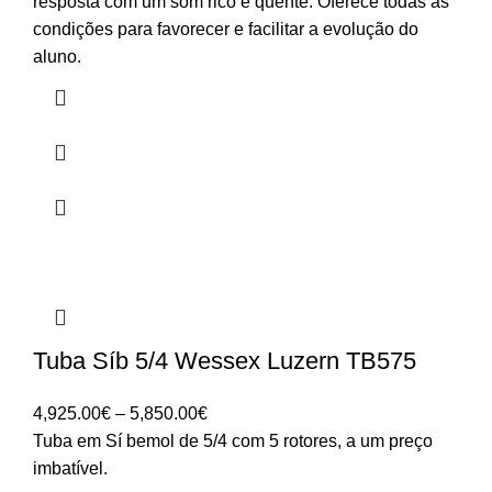
through
resposta com um som rico e quente. Oferece todas as
3,369.00€
condições para favorecer e facilitar a evolução do
aluno.
Tuba Síb 5/4 Wessex Luzern TB575
Price
4,925.00
€
–
5,850.00
€
range:
Tuba em Sí bemol de 5/4 com 5 rotores, a um preço
4,925.00€
imbatível.