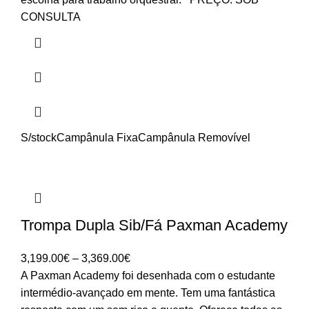
CONSULTA
S/stock
Campânula Fixa
Campânula Removível
Trompa Dupla Sib/Fá Paxman Academy
Price
3,199.00
€
–
3,369.00
€
range:
A Paxman Academy foi desenhada com o estudante
3,199.00€
intermédio-avançado em mente. Tem uma fantástica