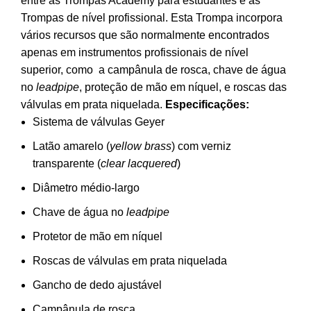
entre as Trompas Academy para estudantes e as
era:
é:
Trompas de nível profissional. Esta Trompa incorpora
4,499.00€.
4,369.00€.
vários recursos que são normalmente encontrados
apenas em instrumentos profissionais de nível
superior, como a campânula de rosca, chave de água
no
leadpipe
, proteção de mão em níquel, e roscas das
válvulas em prata niquelada.
Especificações:
Sistema de válvulas Geyer
Latão amarelo (
yellow brass
) com verniz
transparente (
clear lacquered
)
Diâmetro médio-largo
Chave de água no
leadpipe
Protetor de mão em níquel
Roscas de válvulas em prata niquelada
Gancho de dedo ajustável
Campânula de rosca