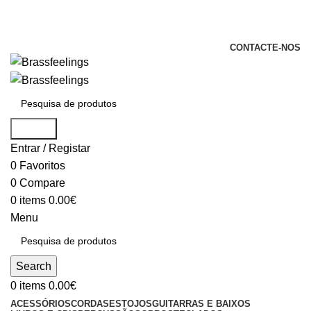
+351 969 068 051 / +351 937 808 404 /
info@brassfeelings.pt
CONTACTE-NOS
Search
Entrar / Registar
0
Favoritos
0
Compare
0
items
0.00
€
Menu
Search
0
items
0.00
€
ACESSÓRIOS
CORDAS
ESTOJOS
GUITARRAS E BAIXOS