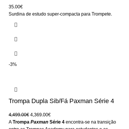
35.00
€
Surdina de estudo super-compacta para Trompete.
-3%
Trompa Dupla Sib/Fá Paxman Série 4
O
O
4,499.00
€
4,369.00
€
preço
preço
A
Trompa
Paxman
Série 4
encontra-se na transição
original
atual