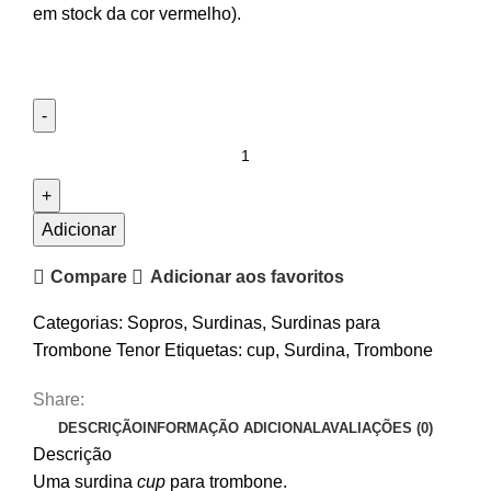
em stock da cor vermelho).
Quantidade
de
Surdina
Trombone
Adicionar
Cup
Compare
Adicionar aos favoritos
Wallace
Brass
Categorias:
Sopros
,
Surdinas
,
Surdinas para
TWC-
Trombone Tenor
Etiquetas:
cup
,
Surdina
,
Trombone
411
Share:
DESCRIÇÃO
INFORMAÇÃO ADICIONAL
AVALIAÇÕES (0)
Descrição
Uma surdina
cup
para trombone.