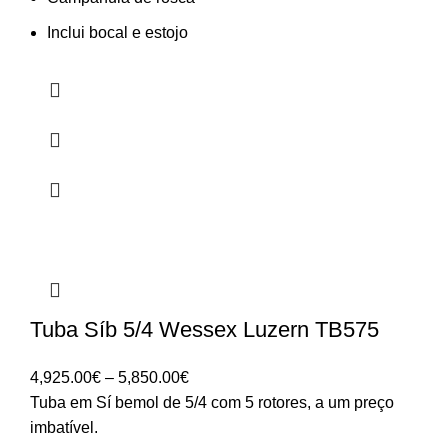
Inclui bocal e estojo
Tuba Síb 5/4 Wessex Luzern TB575
Price
4,925.00
€
–
5,850.00
€
range:
Tuba em Sí bemol de 5/4 com 5 rotores, a um preço
4,925.00€
imbatível.