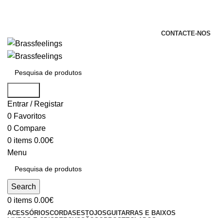
+351 969 068 051 / +351 937 808 404 /
info@brassfeelings.pt
CONTACTE-NOS
Search
Entrar / Registar
0
Favoritos
0
Compare
0
items
0.00
€
Menu
Search
0
items
0.00
€
ACESSÓRIOS
CORDAS
ESTOJOS
GUITARRAS E BAIXOS