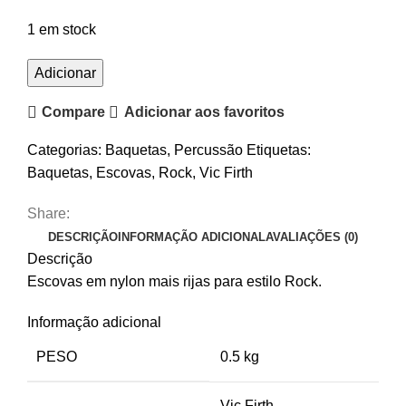
1 em stock
Quantidade
Adicionar
de
Compare
Adicionar aos favoritos
Escovas
Vic
Categorias:
Baquetas
,
Percussão
Etiquetas:
Firth
Baquetas
,
Escovas
,
Rock
,
Vic Firth
BRR
Rock
Share:
Rake
DESCRIÇÃO
INFORMAÇÃO ADICIONAL
AVALIAÇÕES (0)
Descrição
Escovas em nylon mais rijas para estilo Rock.
Informação adicional
PESO
0.5 kg
Vic Firth