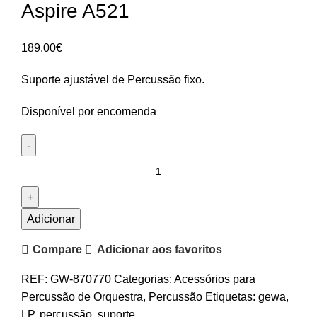
Aspire A521
189.00
€
Suporte ajustável de Percussão fixo.
Disponível por encomenda
Quantidade
de
Mesa
para
Adicionar
Percussão
Compare
Adicionar aos favoritos
LP
Aspire
REF:
GW-870770
Categorias:
Acessórios para
A521
Percussão de Orquestra
,
Percussão
Etiquetas:
gewa
,
LP
,
percussão
,
suporte