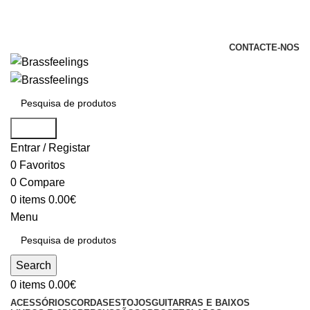
+351 969 068 051 / +351 937 808 404 /
info@brassfeelings.pt
CONTACTE-NOS
Search
Entrar / Registar
0
Favoritos
0
Compare
0
items
0.00
€
Menu
Search
0
items
0.00
€
ACESSÓRIOS
CORDAS
ESTOJOS
GUITARRAS E BAIXOS