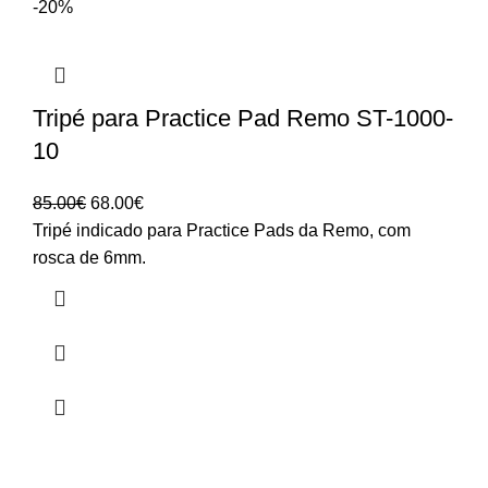
-20%
Tripé para Practice Pad Remo ST-1000-
10
O
O
85.00
€
68.00
€
preço
preço
Tripé indicado para Practice Pads da Remo, com
original
atual
rosca de 6mm.
era:
é:
85.00€.
68.00€.