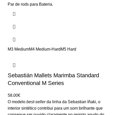
range:
Par de rods para Bateria.
26.00€
through
29.00€
M3 Medium
M4 Medium-Hard
M5 Hard
Sebastián Mallets Marimba Standard
Conventional M Series
58.00
€
O modelo
best-seller
da linha da Sebastian Iñaki, o
interior sintético contribui para um som brilhante que
consegue ser ouvido claramente no registo agudo do