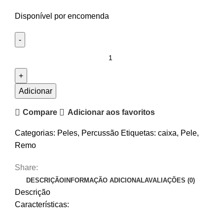
Disponível por encomenda
Quantidade
de
Pele
para
Adicionar
Caixa
Compare
Adicionar aos favoritos
Remo
Ambassador
Categorias:
Peles
,
Percussão
Etiquetas:
caixa
,
Pele
,
Coated
Remo
10"
Share:
DESCRIÇÃO
INFORMAÇÃO ADICIONAL
AVALIAÇÕES (0)
Descrição
Características: