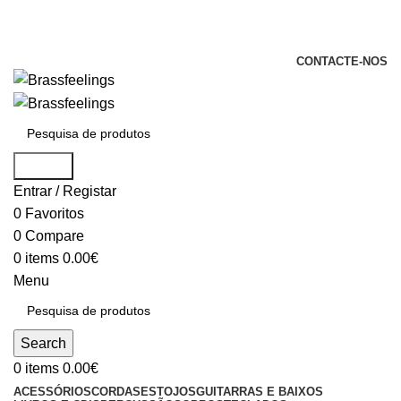
+351 969 068 051 / +351 937 808 404 /
info@brassfeelings.pt
CONTACTE-NOS
Search
Entrar / Registar
0
Favoritos
0
Compare
0
items
0.00
€
Menu
Search
0
items
0.00
€
ACESSÓRIOS
CORDAS
ESTOJOS
GUITARRAS E BAIXOS