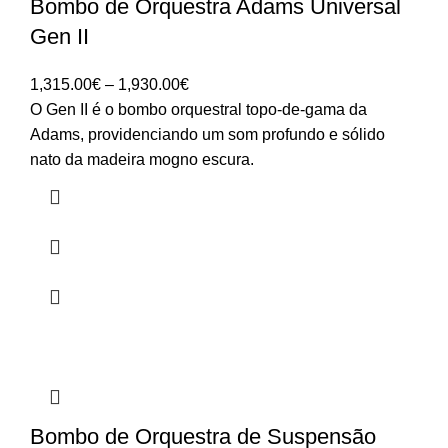
Bombo de Orquestra Adams Universal
Gen II
Price
1,315.00
€
–
1,930.00
€
range:
O Gen II é o bombo orquestral topo-de-gama da
1,315.00€
Adams, providenciando um som profundo e sólido
through
nato da madeira mogno escura.
1,930.00€
Bombo de Orquestra de Suspensão