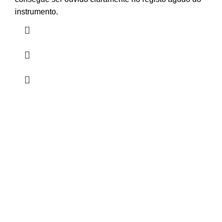
instrumento.
HORÁRIO
UTILIZADOR
Segunda a Sexta-Feira
Entrar
🕒 14:30h - 18:30h
Registar
Encomendas
Lista de Desejos
Livro Reclamações