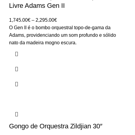
Livre Adams Gen II
Price
1,745.00
€
–
2,295.00
€
range:
O Gen II é o bombo orquestral topo-de-gama da
1,745.00€
Adams, providenciando um som profundo e sólido
through
nato da madeira mogno escura.
2,295.00€
Gongo de Orquestra Zildjian 30″